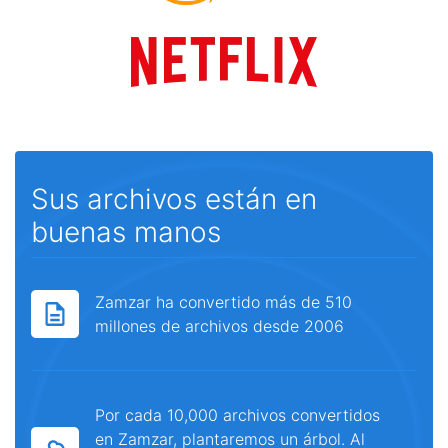
Sus archivos están en
buenas manos
Zamzar ha convertido más de 510
millones de archivos desde 2006
Por cada 10,000 archivos convertidos
en Zamzar, plantaremos un árbol. Al