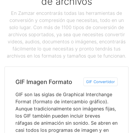
de archivos
En Zamzar encontrarás todas las herramientas de
conversión y compresión que necesitas, todo en un
solo lugar. Con más de 1100 tipos de conversión de
archivos soportados, ya sea que necesites convertir
videos, audios, documentos o imágenes, encontrarás
fácilmente lo que necesitas y pronto tendrás tus
archivos en los formatos y tamaños que te funcionan.
GIF Imagen Formato
GIF Convertidor
GIF son las siglas de Graphical Interchange
Format (formato de intercambio gráfico).
Aunque tradicionalmente son imágenes fijas,
los GIF también pueden incluir breves
ráfagas de animación sin sonido. Se abren en
casi todos los programas de imagen y en