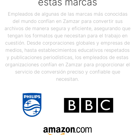
estas marcas
Empleados de algunas de las marcas más conocidas
del mundo confían en Zamzar para convertir sus
archivos de manera segura y eficiente, asegurando que
tengan los formatos que necesitan para el trabajo en
cuestión. Desde corporaciones globales y empresas de
medios, hasta establecimientos educativos respetados
y publicaciones periodísticas, los empleados de estas
organizaciones confían en Zamzar para proporcionar el
servicio de conversión preciso y confiable que
necesitan.