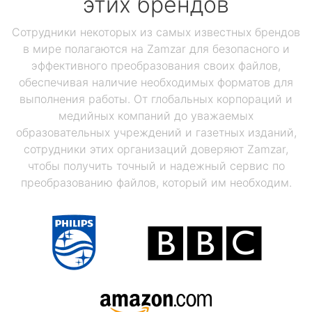
этих брендов
Сотрудники некоторых из самых известных брендов
в мире полагаются на Zamzar для безопасного и
эффективного преобразования своих файлов,
обеспечивая наличие необходимых форматов для
выполнения работы. От глобальных корпораций и
медийных компаний до уважаемых
образовательных учреждений и газетных изданий,
сотрудники этих организаций доверяют Zamzar,
чтобы получить точный и надежный сервис по
преобразованию файлов, который им необходим.