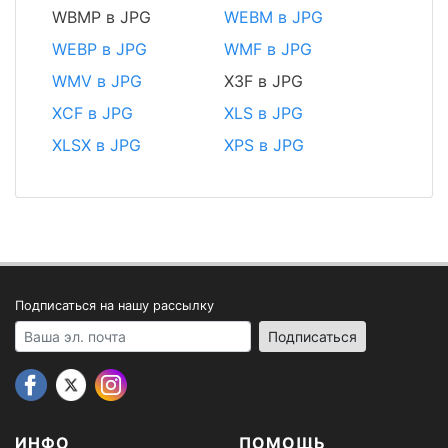
WBMP в JPG
WEBM в JPG
WEBP в JPG
WMF в JPG
WMV в JPG
X3F в JPG
XCF в JPG
XLS в JPG
XLSX в JPG
XPS в JPG
Подписаться на нашу рассылку
Your email address
Подписаться
ИНФО
ПОМОЩЬ