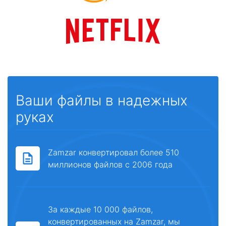
Ваши файлы в надежных
руках
Zamzar конвертировал более 510
миллионов файлов с 2006 года
За каждые 10 000 файлов,
конвертированных на Zamzar, мы