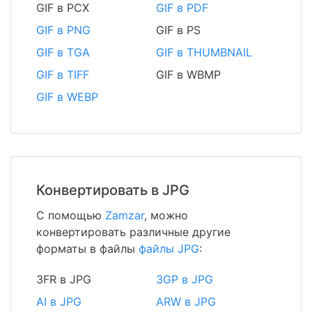
GIF в PCX
GIF в PDF
GIF в PNG
GIF в PS
GIF в TGA
GIF в THUMBNAIL
GIF в TIFF
GIF в WBMP
GIF в WEBP
Конвертировать в JPG
С помощью
Zamzar
, можно
конвертировать различные другие
форматы в файлы
файлы JPG
:
3FR в JPG
3GP в JPG
AI в JPG
ARW в JPG