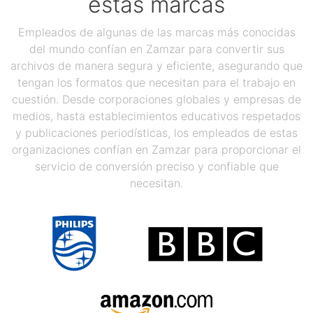
estas marcas
Empleados de algunas de las marcas más conocidas
del mundo confían en Zamzar para convertir sus
archivos de manera segura y eficiente, asegurando que
tengan los formatos que necesitan para el trabajo en
cuestión. Desde corporaciones globales y empresas de
medios, hasta establecimientos educativos respetados
y publicaciones periodísticas, los empleados de estas
organizaciones confían en Zamzar para proporcionar el
servicio de conversión preciso y confiable que
necesitan.