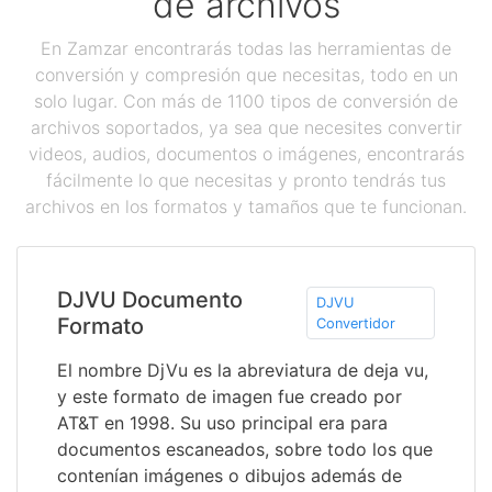
de archivos
En Zamzar encontrarás todas las herramientas de
conversión y compresión que necesitas, todo en un
solo lugar. Con más de 1100 tipos de conversión de
archivos soportados, ya sea que necesites convertir
videos, audios, documentos o imágenes, encontrarás
fácilmente lo que necesitas y pronto tendrás tus
archivos en los formatos y tamaños que te funcionan.
DJVU Documento
DJVU
Formato
Convertidor
El nombre DjVu es la abreviatura de deja vu,
y este formato de imagen fue creado por
AT&T en 1998. Su uso principal era para
documentos escaneados, sobre todo los que
contenían imágenes o dibujos además de