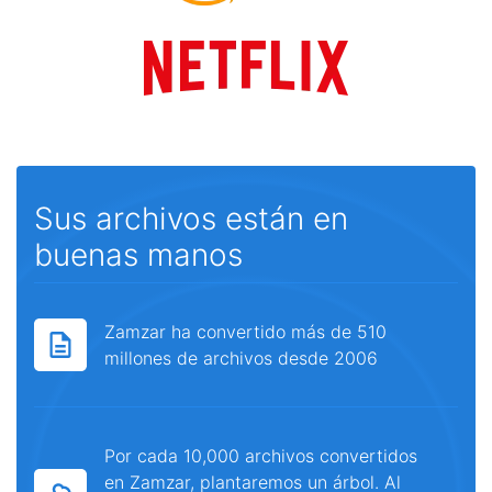
Sus archivos están en
buenas manos
Zamzar ha convertido más de 510
millones de archivos desde 2006
Por cada 10,000 archivos convertidos
en Zamzar, plantaremos un árbol. Al