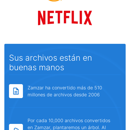
Sus archivos están en
buenas manos
Zamzar ha convertido más de 510
millones de archivos desde 2006
Por cada 10,000 archivos convertidos
en Zamzar, plantaremos un árbol. Al