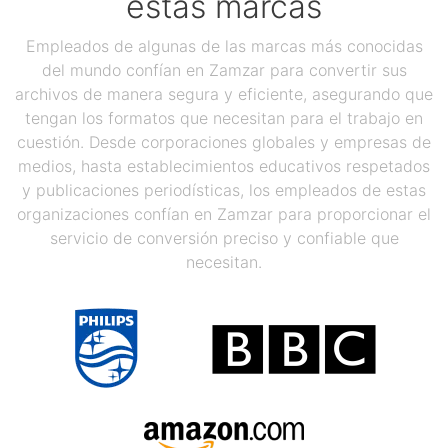
estas marcas
Empleados de algunas de las marcas más conocidas
del mundo confían en Zamzar para convertir sus
archivos de manera segura y eficiente, asegurando que
tengan los formatos que necesitan para el trabajo en
cuestión. Desde corporaciones globales y empresas de
medios, hasta establecimientos educativos respetados
y publicaciones periodísticas, los empleados de estas
organizaciones confían en Zamzar para proporcionar el
servicio de conversión preciso y confiable que
necesitan.