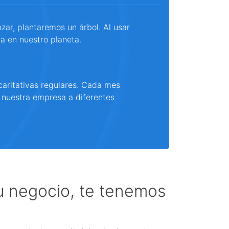
ar, plantaremos un árbol. Al usar
a en nuestro planeta.
aritativas regulares. Cada mes
 nuestra empresa a diferentes
tu negocio, te tenemos