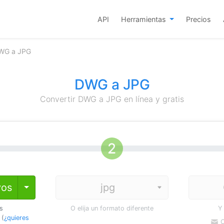
API
Herramientas
Precios
DWG a JPG
DWG a JPG
Convertir DWG a JPG en línea y gratis
vos
Toggle Dropdown
os
O elija un formato diferente
Y
 (
¿quieres
C