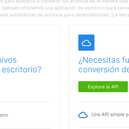
 para ayudarte a convertir tus archivos de la manera más
a, también ofrecemos una aplicación de escritorio para con
ones automáticas de archivos para desarrolladores. ¡La herr
hivos
¿Necesitas f
escritorio?
conversión de
Explora la API
Una API simple p
orio