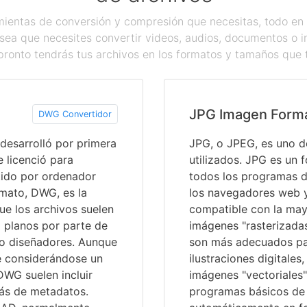
ientas de conversión y compresión que necesitas, todo en 
sea que necesites convertir videos, audios, documentos o 
pronto tendrás tus archivos en los formatos y tamaños que 
JPG Imagen Form
DWG Convertidor
desarrolló por primera
JPG, o JPEG, es uno d
e licenció para
utilizados. JPG es un 
tido por ordenador
todos los programas d
mato, DWG, es la
los navegadores web y 
ue los archivos suelen
compatible con la mayo
o planos por parte de
imágenes "rasterizadas
s o diseñadores. Aunque
son más adecuados pa
e considerándose un
ilustraciones digitale
DWG suelen incluir
imágenes "vectoriales
más de metadatos.
programas básicos de 