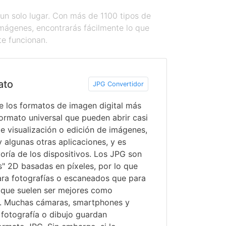
un solo lugar. Con más de 1100 tipos de
imágenes, encontrarás fácilmente lo que
te funcionan.
ato
JPG Convertidor
e los formatos de imagen digital más
formato universal que pueden abrir casi
e visualización o edición de imágenes,
algunas otras aplicaciones, y es
ría de los dispositivos. Los JPG son
" 2D basadas en píxeles, por lo que
ra fotografías o escaneados que para
s, que suelen ser mejores como
". Muchas cámaras, smartphones y
fotografía o dibujo guardan