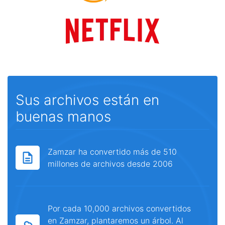
Sus archivos están en
buenas manos
Zamzar ha convertido más de 510
millones de archivos desde 2006
Por cada 10,000 archivos convertidos
en Zamzar, plantaremos un árbol. Al