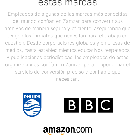
estas marcas
Empleados de algunas de las marcas más conocidas
del mundo confían en Zamzar para convertir sus
archivos de manera segura y eficiente, asegurando que
tengan los formatos que necesitan para el trabajo en
cuestión. Desde corporaciones globales y empresas de
medios, hasta establecimientos educativos respetados
y publicaciones periodísticas, los empleados de estas
organizaciones confían en Zamzar para proporcionar el
servicio de conversión preciso y confiable que
necesitan.