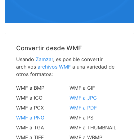
Convertir desde WMF
Usando
Zamzar
, es posible convertir
archivos
archivos WMF
a una variedad de
otros formatos:
WMF a BMP
WMF a GIF
WMF a ICO
WMF a JPG
WMF a PCX
WMF a PDF
WMF a PNG
WMF a PS
WMF a TGA
WMF a THUMBNAIL
WMF a TIFF
WMF a WBMP