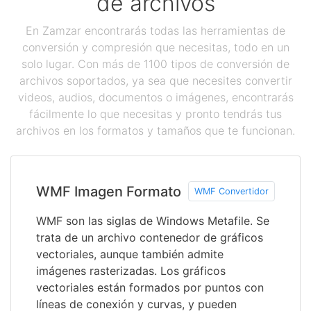
de archivos
En Zamzar encontrarás todas las herramientas de
conversión y compresión que necesitas, todo en un
solo lugar. Con más de 1100 tipos de conversión de
archivos soportados, ya sea que necesites convertir
videos, audios, documentos o imágenes, encontrarás
fácilmente lo que necesitas y pronto tendrás tus
archivos en los formatos y tamaños que te funcionan.
WMF Imagen Formato
WMF Convertidor
WMF son las siglas de Windows Metafile. Se
trata de un archivo contenedor de gráficos
vectoriales, aunque también admite
imágenes rasterizadas. Los gráficos
vectoriales están formados por puntos con
líneas de conexión y curvas, y pueden