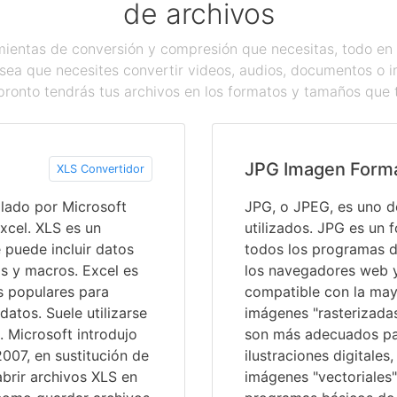
de archivos
ientas de conversión y compresión que necesitas, todo en 
sea que necesites convertir videos, audios, documentos o 
pronto tendrás tus archivos en los formatos y tamaños que 
JPG Imagen Form
XLS Convertidor
llado por Microsoft
JPG, o JPEG, es uno d
xcel. XLS es un
utilizados. JPG es un 
 puede incluir datos
todos los programas d
os y macros. Excel es
los navegadores web y 
s populares para
compatible con la mayo
 datos. Suele utilizarse
imágenes "rasterizadas
. Microsoft introdujo
son más adecuados pa
007, en sustitución de
ilustraciones digitale
brir archivos XLS en
imágenes "vectoriales