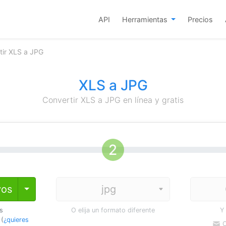
API
Herramientas
Precios
tir XLS a JPG
XLS a JPG
Convertir XLS a JPG en línea y gratis
vos
Toggle Dropdown
os
O elija un formato diferente
Y
 (
¿quieres
C