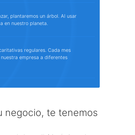
ar, plantaremos un árbol. Al usar
a en nuestro planeta.
aritativas regulares. Cada mes
 nuestra empresa a diferentes
tu negocio, te tenemos