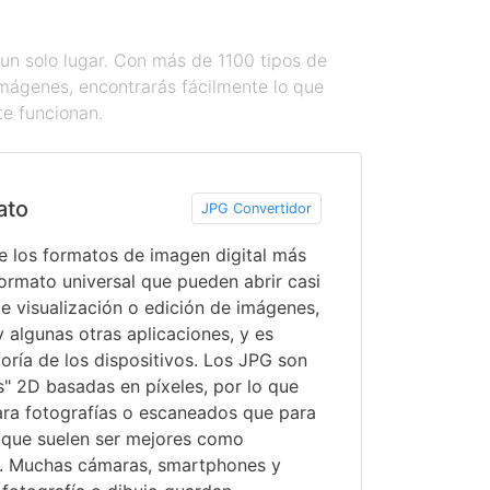
un solo lugar. Con más de 1100 tipos de
imágenes, encontrarás fácilmente lo que
te funcionan.
ato
JPG Convertidor
e los formatos de imagen digital más
formato universal que pueden abrir casi
e visualización o edición de imágenes,
algunas otras aplicaciones, y es
ría de los dispositivos. Los JPG son
" 2D basadas en píxeles, por lo que
ra fotografías o escaneados que para
s, que suelen ser mejores como
". Muchas cámaras, smartphones y