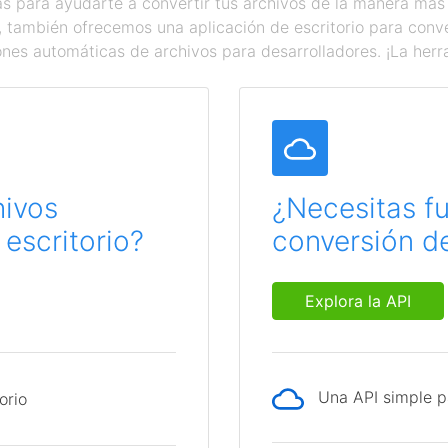
 para ayudarte a convertir tus archivos de la manera más
a, también ofrecemos una aplicación de escritorio para con
ones automáticas de archivos para desarrolladores. ¡La herr
hivos
¿Necesitas f
escritorio?
conversión de
Explora la API
Una API simple p
orio