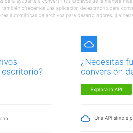
 para ayudarte a convertir tus archivos de la manera más
a, también ofrecemos una aplicación de escritorio para con
ones automáticas de archivos para desarrolladores. ¡La herr
hivos
¿Necesitas f
escritorio?
conversión de
Explora la API
Una API simple p
orio