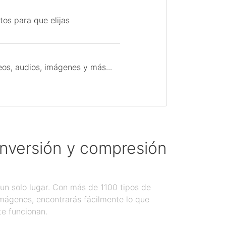
tos para que elijas
os, audios, imágenes y más...
onversión y compresión
un solo lugar. Con más de 1100 tipos de
imágenes, encontrarás fácilmente lo que
te funcionan.