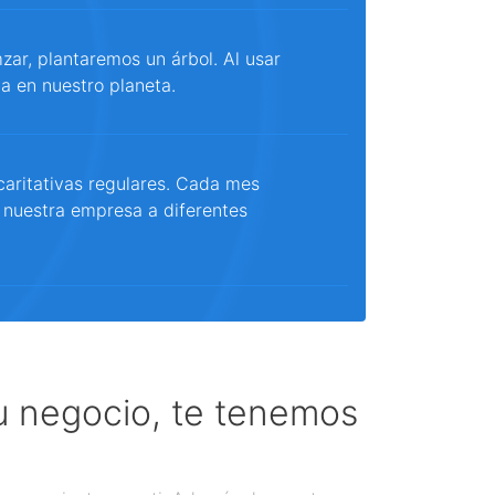
ar, plantaremos un árbol. Al usar
a en nuestro planeta.
aritativas regulares. Cada mes
 nuestra empresa a diferentes
tu negocio, te tenemos