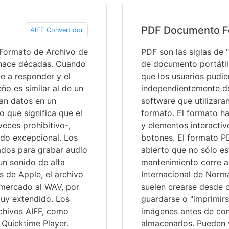
PDF Documento F
AIFF Convertidor
 Formato de Archivo de
PDF son las siglas de
ó hace décadas. Cuando
de documento portátil
e a responder y el
que los usuarios pudi
ño es similar al de un
independientemente del
an datos en un
software que utilizara
o que significa que el
formato. El formato ha
eces prohibitivo-,
y elementos interactiv
ido excepcional. Los
botones. El formato P
zados para grabar audio
abierto que no sólo e
un sonido de alta
mantenimiento corre a
s de Apple, el archivo
Internacional de Norma
 mercado al WAV, por
suelen crearse desde c
uy extendido. Los
guardarse o "imprimir
chivos AIFF, como
imágenes antes de comp
Quicktime Player.
almacenarlos. Pueden v