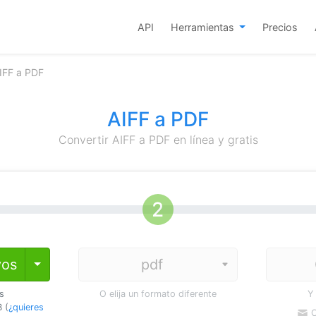
API
Herramientas
Precios
AIFF a PDF
AIFF a PDF
Convertir AIFF a PDF en línea y gratis
vos
Toggle Dropdown
os
O elija un formato diferente
Y
 (
¿quieres
C