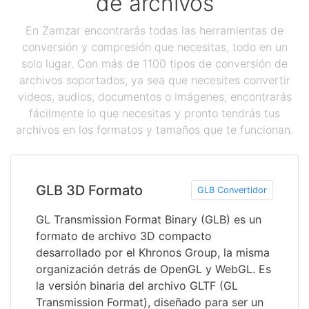
de archivos
En Zamzar encontrarás todas las herramientas de
conversión y compresión que necesitas, todo en un
solo lugar. Con más de 1100 tipos de conversión de
archivos soportados, ya sea que necesites convertir
videos, audios, documentos o imágenes, encontrarás
fácilmente lo que necesitas y pronto tendrás tus
archivos en los formatos y tamaños que te funcionan.
GLB 3D Formato
GLB Convertidor
GL Transmission Format Binary (GLB) es un
formato de archivo 3D compacto
desarrollado por el Khronos Group, la misma
organización detrás de OpenGL y WebGL. Es
la versión binaria del archivo GLTF (GL
Transmission Format), diseñado para ser un