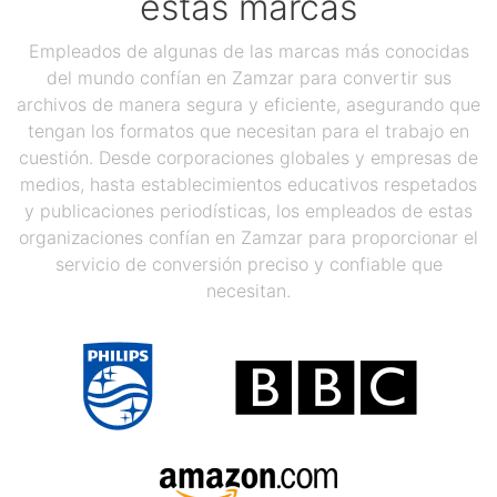
estas marcas
Empleados de algunas de las marcas más conocidas
del mundo confían en Zamzar para convertir sus
archivos de manera segura y eficiente, asegurando que
tengan los formatos que necesitan para el trabajo en
cuestión. Desde corporaciones globales y empresas de
medios, hasta establecimientos educativos respetados
y publicaciones periodísticas, los empleados de estas
organizaciones confían en Zamzar para proporcionar el
servicio de conversión preciso y confiable que
necesitan.