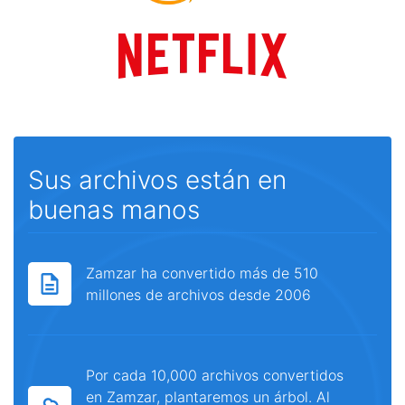
Sus archivos están en
buenas manos
Zamzar ha convertido más de 510
millones de archivos desde 2006
Por cada 10,000 archivos convertidos
en Zamzar, plantaremos un árbol. Al