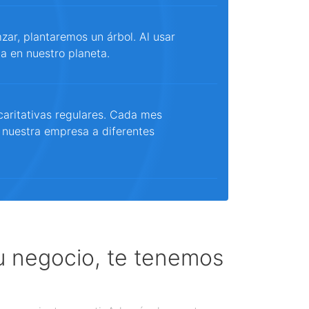
ar, plantaremos un árbol. Al usar
a en nuestro planeta.
aritativas regulares. Cada mes
 nuestra empresa a diferentes
tu negocio, te tenemos