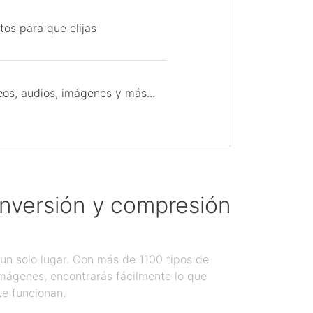
tos para que elijas
os, audios, imágenes y más...
onversión y compresión
un solo lugar. Con más de 1100 tipos de
imágenes, encontrarás fácilmente lo que
te funcionan.