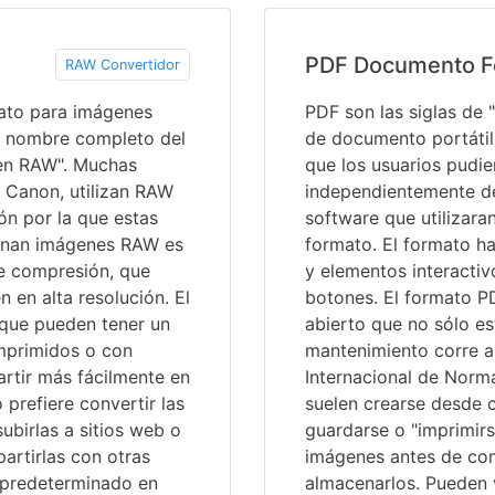
PDF Documento F
RAW Convertidor
ato para imágenes
PDF son las siglas de
El nombre completo del
de documento portátil
gen RAW". Muchas
que los usuarios pudi
 Canon, utilizan RAW
independientemente del
n por la que estas
software que utilizara
enan imágenes RAW es
formato. El formato ha
de compresión, que
y elementos interactiv
 en alta resolución. El
botones. El formato P
 que pueden tener un
abierto que no sólo e
mprimidos o con
mantenimiento corre a
rtir más fácilmente en
Internacional de Norma
 prefiere convertir las
suelen crearse desde c
birlas a sitios web o
guardarse o "imprimir
artirlas con otras
imágenes antes de comp
 predeterminado en
almacenarlos. Pueden v