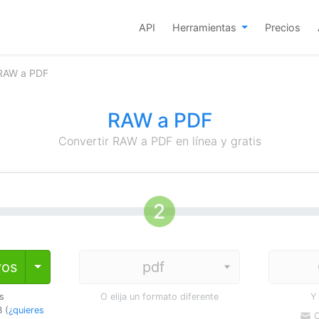
API
Herramientas
Precios
 RAW a PDF
RAW a PDF
Convertir RAW a PDF en línea y gratis
vos
Toggle Dropdown
os
O elija un formato diferente
Y
 (
¿quieres
C