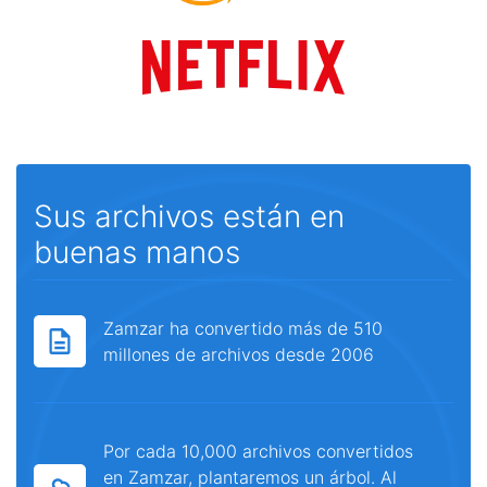
Sus archivos están en
buenas manos
Zamzar ha convertido más de 510
millones de archivos desde 2006
Por cada 10,000 archivos convertidos
en Zamzar, plantaremos un árbol. Al