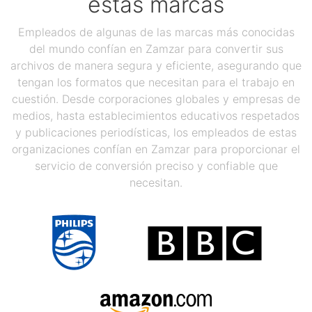
estas marcas
Empleados de algunas de las marcas más conocidas
del mundo confían en Zamzar para convertir sus
archivos de manera segura y eficiente, asegurando que
tengan los formatos que necesitan para el trabajo en
cuestión. Desde corporaciones globales y empresas de
medios, hasta establecimientos educativos respetados
y publicaciones periodísticas, los empleados de estas
organizaciones confían en Zamzar para proporcionar el
servicio de conversión preciso y confiable que
necesitan.