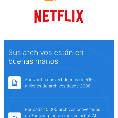
Sus archivos están en
buenas manos
Zamzar ha convertido más de 510
millones de archivos desde 2006
Por cada 10,000 archivos convertidos
en Zamzar, plantaremos un árbol. Al