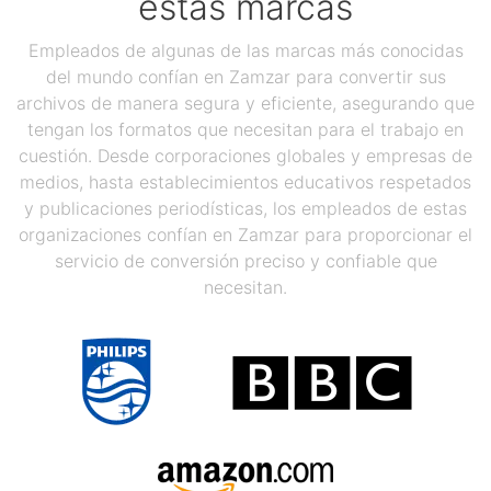
estas marcas
Empleados de algunas de las marcas más conocidas
del mundo confían en Zamzar para convertir sus
archivos de manera segura y eficiente, asegurando que
tengan los formatos que necesitan para el trabajo en
cuestión. Desde corporaciones globales y empresas de
medios, hasta establecimientos educativos respetados
y publicaciones periodísticas, los empleados de estas
organizaciones confían en Zamzar para proporcionar el
servicio de conversión preciso y confiable que
necesitan.