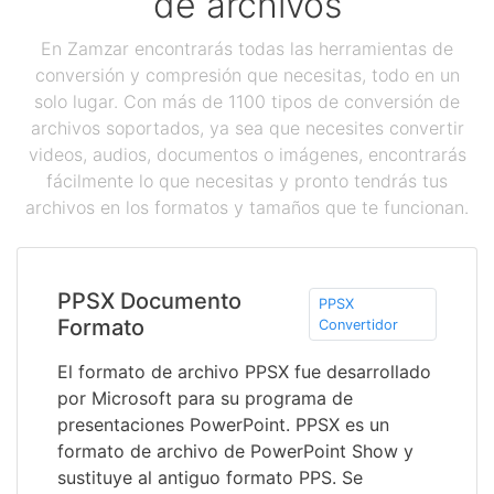
de archivos
En Zamzar encontrarás todas las herramientas de
conversión y compresión que necesitas, todo en un
solo lugar. Con más de 1100 tipos de conversión de
archivos soportados, ya sea que necesites convertir
videos, audios, documentos o imágenes, encontrarás
fácilmente lo que necesitas y pronto tendrás tus
archivos en los formatos y tamaños que te funcionan.
PPSX Documento
PPSX
Formato
Convertidor
El formato de archivo PPSX fue desarrollado
por Microsoft para su programa de
presentaciones PowerPoint. PPSX es un
formato de archivo de PowerPoint Show y
sustituye al antiguo formato PPS. Se