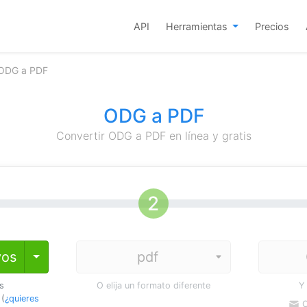
API
Herramientas
Precios
 ODG a PDF
ODG a PDF
Convertir ODG a PDF en línea y gratis
vos
Toggle Dropdown
os
O elija un formato diferente
Y
 (
¿quieres
C