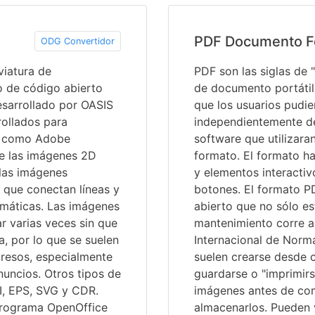
PDF Documento F
ODG Convertidor
viatura de
PDF son las siglas de
 de código abierto
de documento portátil
esarrollado por OASIS
que los usuarios pudi
rollados para
independientemente del
o como Adobe
software que utilizara
de las imágenes 2D
formato. El formato ha
 las imágenes
y elementos interactiv
 que conectan líneas y
botones. El formato P
máticas. Las imágenes
abierto que no sólo e
r varias veces sin que
mantenimiento corre a
a, por lo que se suelen
Internacional de Norma
presos, especialmente
suelen crearse desde c
nuncios. Otros tipos de
guardarse o "imprimir
I, EPS, SVG y CDR.
imágenes antes de comp
programa OpenOffice
almacenarlos. Pueden v