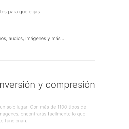
tos para que elijas
os, audios, imágenes y más...
onversión y compresión
un solo lugar. Con más de 1100 tipos de
imágenes, encontrarás fácilmente lo que
te funcionan.