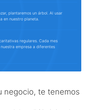
ar, plantaremos un árbol. Al usar
a en nuestro planeta.
aritativas regulares. Cada mes
 nuestra empresa a diferentes
tu negocio, te tenemos