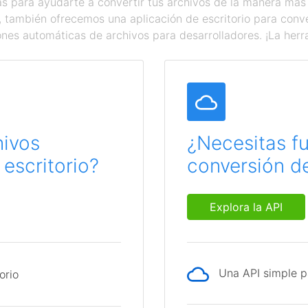
 para ayudarte a convertir tus archivos de la manera más
a, también ofrecemos una aplicación de escritorio para con
ones automáticas de archivos para desarrolladores. ¡La herr
hivos
¿Necesitas f
escritorio?
conversión de
Explora la API
Una API simple p
orio