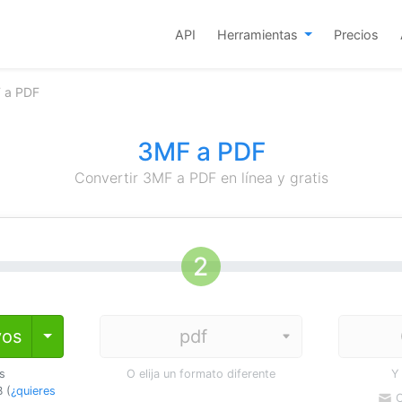
API
Herramientas
Precios
F a PDF
3MF a PDF
Convertir 3MF a PDF en línea y gratis
vos
Toggle Dropdown
os
O elija un formato diferente
Y
 (
¿quieres
C