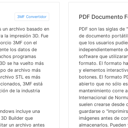
PDF Documento F
3MF Convertidor
s un archivo basado en
PDF son las siglas de
a la impresión 3D. Fue
de documento portátil
sorcio 3MF con el
que los usuarios pudi
ente los datos de
independientemente del
muchos programas
software que utilizara
 3D se ha vuelto más
formato. El formato ha
tipo de archivo más
y elementos interactiv
archivo STL es más
botones. El formato P
ficionados, 3MF está
abierto que no sólo e
ión de la industria
mantenimiento corre a
Internacional de Norma
suelen crearse desde c
Windows incluye una
guardarse o "imprimir
 3D Builder que
imágenes antes de comp
itar un archivo antes
almacenarlos. Pueden v