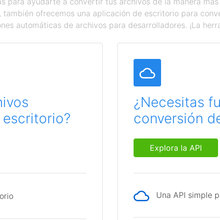
 para ayudarte a convertir tus archivos de la manera más
a, también ofrecemos una aplicación de escritorio para con
ones automáticas de archivos para desarrolladores. ¡La herr
hivos
¿Necesitas f
escritorio?
conversión de
Explora la API
Una API simple p
orio