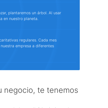
ar, plantaremos un árbol. Al usar
a en nuestro planeta.
aritativas regulares. Cada mes
 nuestra empresa a diferentes
tu negocio, te tenemos