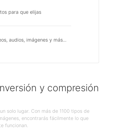
tos para que elijas
os, audios, imágenes y más...
onversión y compresión
un solo lugar. Con más de 1100 tipos de
imágenes, encontrarás fácilmente lo que
te funcionan.