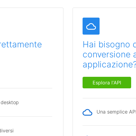
direttamente
Hai bisogno d
conversione al
applicazione
Esplora l'API
 desktop
Una semplice API 
diversi