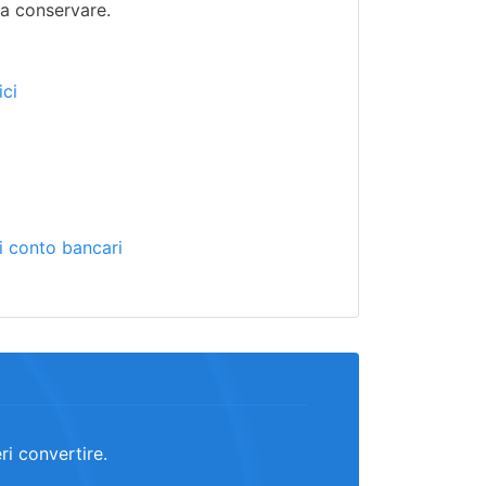
da conservare.
ci
ti conto bancari
eri convertire.