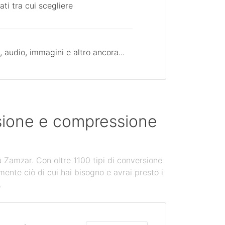
ati tra cui scegliere
 audio, immagini e altro ancora...
rsione e compressione
u Zamzar. Con oltre 1100 tipi di conversione
mente ciò di cui hai bisogno e avrai presto i
.