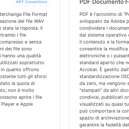
PDF Documento F
AIFF Convertitore
nterchange File Format
PDF è l'acronimo di "
reazione del file WAV
sviluppato da Adobe pe
 stata la risposta. Il
condividere i document
trambi i file
dal sistema operativo 
 compresso e senza
il contenuto e la forma
ni dei file sono
consentire la modifica 
i hanno una qualità
elettroniche o i pulsan
tilizzati soprattutto
standard aperto che n
 in quanto offrono
Acrobat. È gestito dal
ostante tutti gli sforzi
standardizzazione (ISO
stato la quota di
da zero, ma vengono so
to, non è molto
"stampati" da altri do
possono aprire i file
condivisi, pubblicati o
 Player e Apple
visualizzati su quasi tu
può comportare la comp
spazio di archiviazion
garantire la fedeltà d