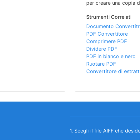
per creare una copia 
Strumenti Correlati
Documento Convertitri
PDF Convertitore
Comprimere PDF
Dividere PDF
PDF in bianco e nero
Ruotare PDF
Convertitore di estrat
1. Scegli il file AIFF che desid