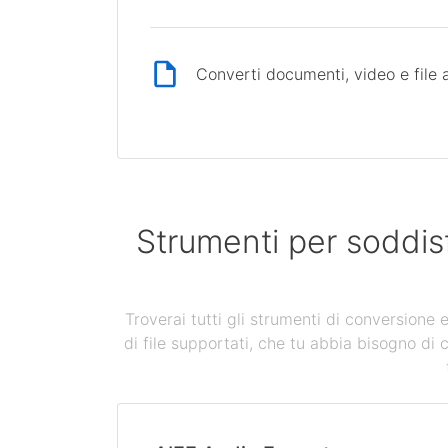
Converti documenti, video e file 
Strumenti per soddis
Troverai tutti gli strumenti di conversione
di file supportati, che tu abbia bisogno di 