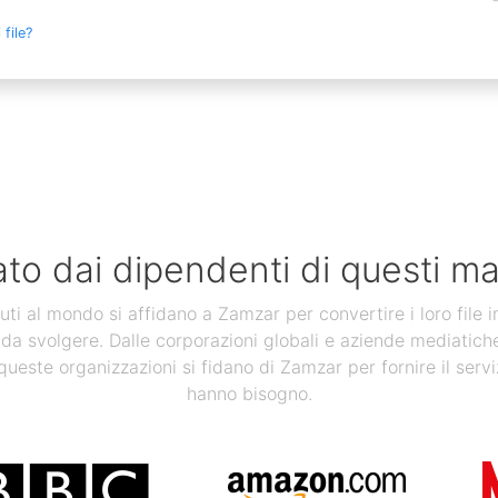
file?
ato dai dipendenti di questi ma
uti al mondo si affidano a Zamzar per convertire i loro file 
 da svolgere. Dalle corporazioni globali e aziende mediatiche, a
 queste organizzazioni si fidano di Zamzar per fornire il servi
hanno bisogno.