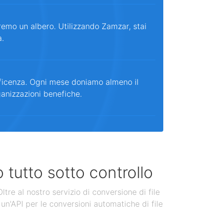
remo un albero. Utilizzando Zamzar, stai
a.
ficenza. Ogni mese doniamo almeno il
ganizzazioni benefiche.
 tutto sotto controllo
tre al nostro servizio di conversione di file
un'API per le conversioni automatiche di file