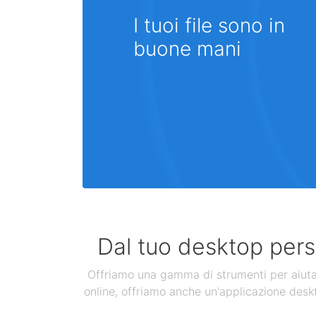
I tuoi file sono in
buone mani
Dal tuo desktop perso
Offriamo una gamma di strumenti per aiutarti
online, offriamo anche un'applicazione deskt