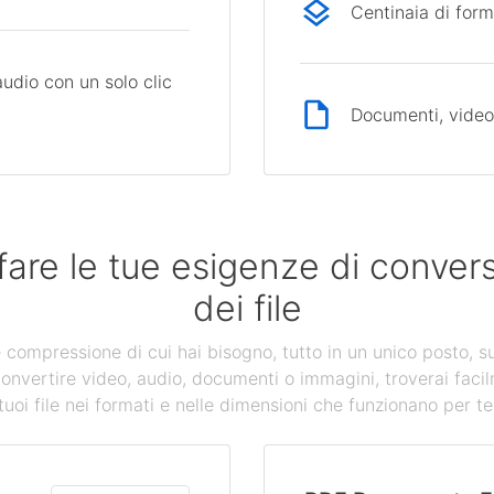
Centinaia di form
audio con un solo clic
Documenti, video,
fare le tue esigenze di conve
dei file
 e compressione di cui hai bisogno, tutto in un unico posto, s
convertire video, audio, documenti o immagini, troverai facil
tuoi file nei formati e nelle dimensioni che funzionano per te