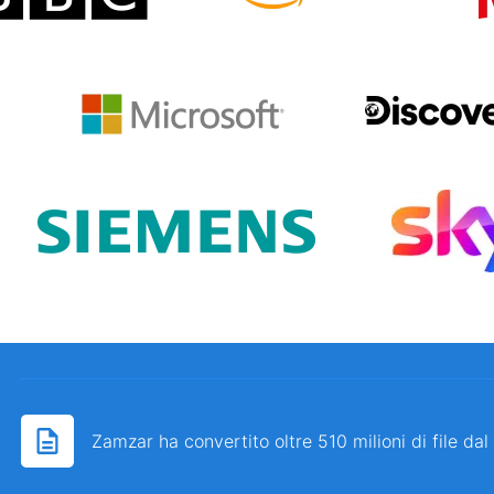
Zamzar ha convertito oltre 510 milioni di file da