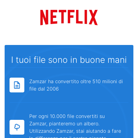
I tuoi file sono in buone mani
Zamzar ha convertito oltre 510 milioni di
file dal 2006
Per ogni 10.000 file convertiti su
Zamzar, pianteremo un albero.
Utilizzando Zamzar, stai aiutando a fare