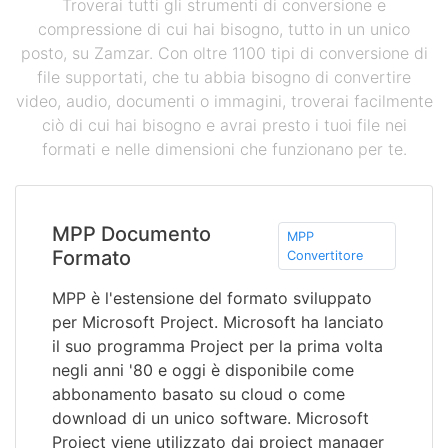
Troverai tutti gli strumenti di conversione e
compressione di cui hai bisogno, tutto in un unico
posto, su Zamzar. Con oltre 1100 tipi di conversione di
file supportati, che tu abbia bisogno di convertire
video, audio, documenti o immagini, troverai facilmente
ciò di cui hai bisogno e avrai presto i tuoi file nei
formati e nelle dimensioni che funzionano per te.
MPP Documento
MPP
Formato
Convertitore
MPP è l'estensione del formato sviluppato
per Microsoft Project. Microsoft ha lanciato
il suo programma Project per la prima volta
negli anni '80 e oggi è disponibile come
abbonamento basato su cloud o come
download di un unico software. Microsoft
Project viene utilizzato dai project manager