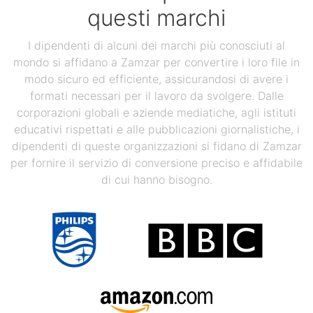
questi marchi
I dipendenti di alcuni dei marchi più conosciuti al
mondo si affidano a Zamzar per convertire i loro file in
modo sicuro ed efficiente, assicurandosi di avere i
formati necessari per il lavoro da svolgere. Dalle
corporazioni globali e aziende mediatiche, agli istituti
educativi rispettati e alle pubblicazioni giornalistiche, i
dipendenti di queste organizzazioni si fidano di Zamzar
per fornire il servizio di conversione preciso e affidabile
di cui hanno bisogno.