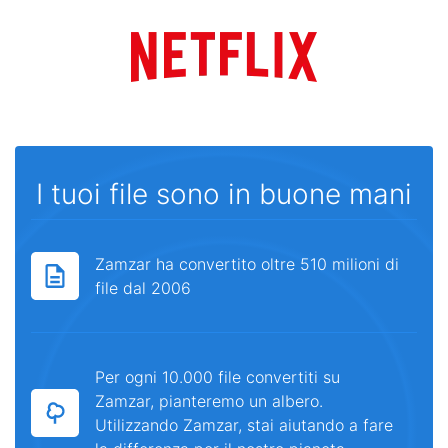
I tuoi file sono in buone mani
Zamzar ha convertito oltre 510 milioni di
file dal 2006
Per ogni 10.000 file convertiti su
Zamzar, pianteremo un albero.
Utilizzando Zamzar, stai aiutando a fare