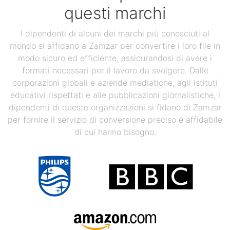
questi marchi
I dipendenti di alcuni dei marchi più conosciuti al
mondo si affidano a Zamzar per convertire i loro file in
modo sicuro ed efficiente, assicurandosi di avere i
formati necessari per il lavoro da svolgere. Dalle
corporazioni globali e aziende mediatiche, agli istituti
educativi rispettati e alle pubblicazioni giornalistiche, i
dipendenti di queste organizzazioni si fidano di Zamzar
per fornire il servizio di conversione preciso e affidabile
di cui hanno bisogno.