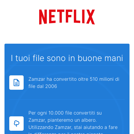
I tuoi file sono in buone mani
Zamzar ha convertito oltre 510 milioni di
file dal 2006
Per ogni 10.000 file convertiti su
Zamzar, pianteremo un albero.
Utilizzando Zamzar, stai aiutando a fare