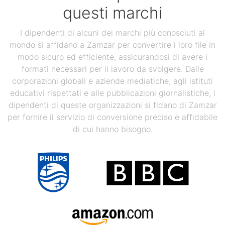
questi marchi
I dipendenti di alcuni dei marchi più conosciuti al
mondo si affidano a Zamzar per convertire i loro file in
modo sicuro ed efficiente, assicurandosi di avere i
formati necessari per il lavoro da svolgere. Dalle
corporazioni globali e aziende mediatiche, agli istituti
educativi rispettati e alle pubblicazioni giornalistiche, i
dipendenti di queste organizzazioni si fidano di Zamzar
per fornire il servizio di conversione preciso e affidabile
di cui hanno bisogno.