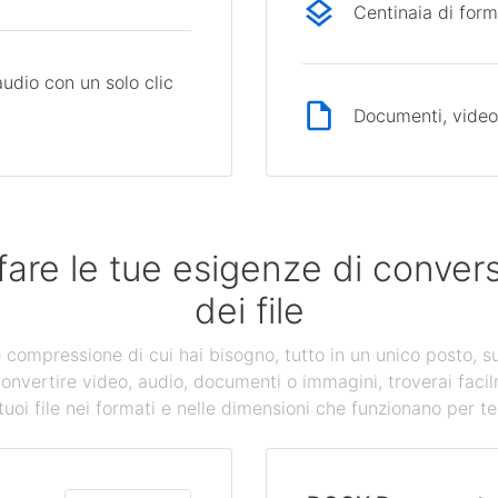
Centinaia di form
audio con un solo clic
Documenti, video,
fare le tue esigenze di conve
dei file
 e compressione di cui hai bisogno, tutto in un unico posto, s
convertire video, audio, documenti o immagini, troverai facil
tuoi file nei formati e nelle dimensioni che funzionano per te