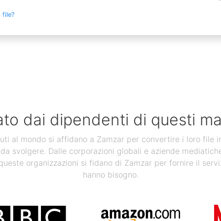
file?
ato dai dipendenti di questi ma
uti al mondo si affidano a Zamzar per convertire i loro file 
 da svolgere. Dalle corporazioni globali e aziende mediatiche, a
 queste organizzazioni si fidano di Zamzar per fornire il servi
hanno bisogno.