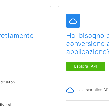
direttamente
Hai bisogno d
conversione al
applicazione
Esplora l'API
 desktop
Una semplice API 
diversi