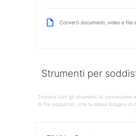
Converti documenti, video e file 
Strumenti per soddis
Troverai tutti gli strumenti di conversione
di file supportati, che tu abbia bisogno di 