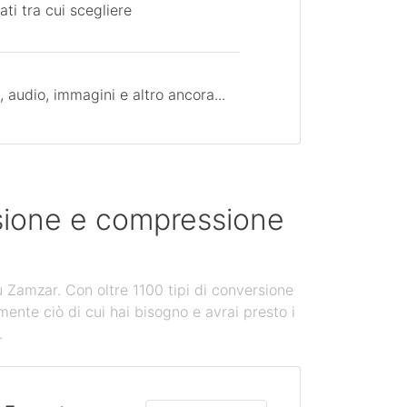
ati tra cui scegliere
 audio, immagini e altro ancora...
rsione e compressione
u Zamzar. Con oltre 1100 tipi di conversione
mente ciò di cui hai bisogno e avrai presto i
.