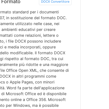
 Formato
DOCX Convertitore
ormato standard per i documenti
07, in sostituzione del formato DOC.
mente utilizzato nelle case, nei
i ambienti educativi per creare
mattati come relazioni, lettere o
sto, i file DOCX possono includere
ici e media incorporati, oppure
ello modificabile. Il formato DOCX
gi rispetto al formato DOC, tra cui
neralmente più ridotte e una maggiore
file Office Open XML, che consente di
le DOCX in altri programmi come
ocs o Apple Pages, con minori
ità. Word fa parte dell'applicazione
i Microsoft Office ed è disponibile
nto online a Office 356. Microsoft
ato per Windows, ma è possibile