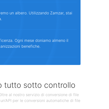
remo un albero. Utilizzando Zamzar, stai
a.
ficenza. Ogni mese doniamo almeno il
ganizzazioni benefiche.
 tutto sotto controllo
tre al nostro servizio di conversione di file
un'API per le conversioni automatiche di file