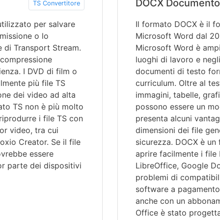
DOCX Documento
TS Convertitore
tilizzato per salvare
Il formato DOCX è il f
smissione o lo
Microsoft Word dal 20
e di Transport Stream.
Microsoft Word è ampia
a compressione
luoghi di lavoro e negl
enza. I DVD di film o
documenti di testo for
lmente più file TS
curriculum. Oltre al te
one dei video ad alta
immagini, tabelle, graf
rmato TS non è più molto
possono essere un mod
riprodurre i file TS con
presenta alcuni vantag
or video, tra cui
dimensioni dei file ge
xio Creator. Se il file
sicurezza. DOCX è un 
ovrebbe essere
aprire facilmente i fi
r parte dei dispositivi
LibreOffice, Google D
problemi di compatibil
software a pagamento d
anche con un abboname
Office è stato progett