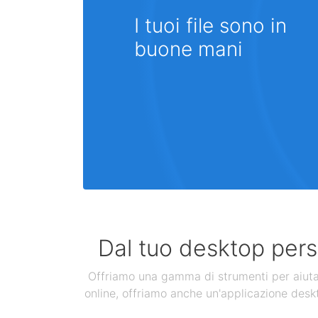
I tuoi file sono in
buone mani
Dal tuo desktop perso
Offriamo una gamma di strumenti per aiutarti
online, offriamo anche un'applicazione deskt