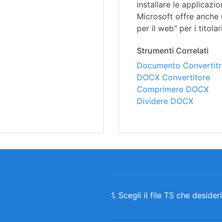
installare le applicazio
Microsoft offre anche
per il web" per i titola
Strumenti Correlati
Documento Convertitri
DOCX Convertitore
Comprimere DOCX
Dividere DOCX
1. Scegli il file TS che desider