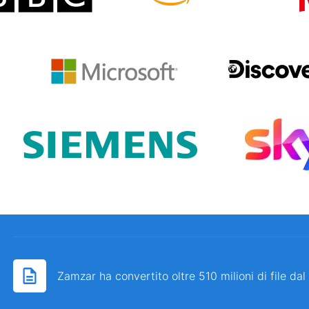
Zamzar ha convertito oltre 510 milioni di file da