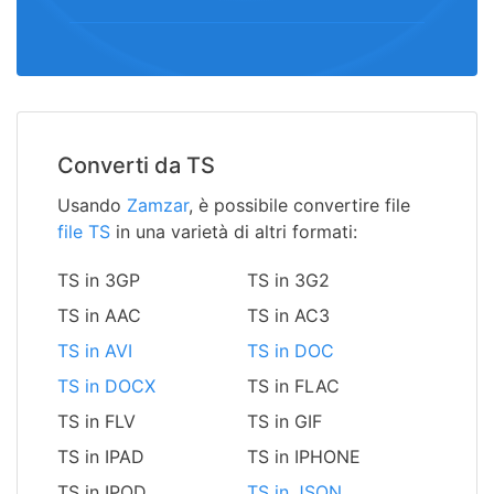
Converti da TS
Usando
Zamzar
, è possibile convertire file
file TS
in una varietà di altri formati:
TS in 3GP
TS in 3G2
TS in AAC
TS in AC3
TS in AVI
TS in DOC
TS in DOCX
TS in FLAC
TS in FLV
TS in GIF
TS in IPAD
TS in IPHONE
TS in IPOD
TS in JSON