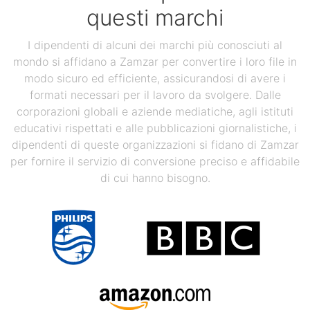
questi marchi
I dipendenti di alcuni dei marchi più conosciuti al
mondo si affidano a Zamzar per convertire i loro file in
modo sicuro ed efficiente, assicurandosi di avere i
formati necessari per il lavoro da svolgere. Dalle
corporazioni globali e aziende mediatiche, agli istituti
educativi rispettati e alle pubblicazioni giornalistiche, i
dipendenti di queste organizzazioni si fidano di Zamzar
per fornire il servizio di conversione preciso e affidabile
di cui hanno bisogno.