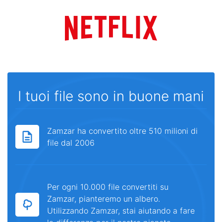
I tuoi file sono in buone mani
Zamzar ha convertito oltre 510 milioni di
file dal 2006
Per ogni 10.000 file convertiti su
Zamzar, pianteremo un albero.
Utilizzando Zamzar, stai aiutando a fare