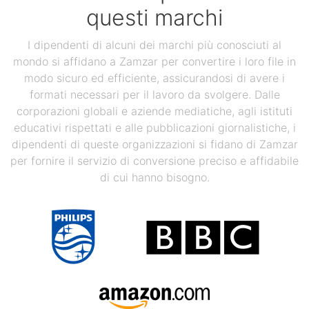
questi marchi
I dipendenti di alcuni dei marchi più conosciuti al
mondo si affidano a Zamzar per convertire i loro file in
modo sicuro ed efficiente, assicurandosi di avere i
formati necessari per il lavoro da svolgere. Dalle
corporazioni globali e aziende mediatiche, agli istituti
educativi rispettati e alle pubblicazioni giornalistiche, i
dipendenti di queste organizzazioni si fidano di Zamzar
per fornire il servizio di conversione preciso e affidabile
di cui hanno bisogno.