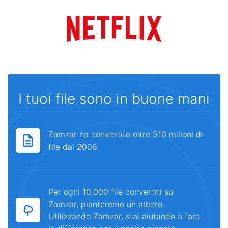
I tuoi file sono in buone mani
Zamzar ha convertito oltre 510 milioni di
file dal 2006
Per ogni 10.000 file convertiti su
Zamzar, pianteremo un albero.
Utilizzando Zamzar, stai aiutando a fare