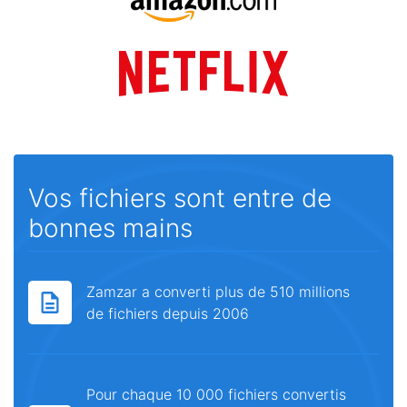
Vos fichiers sont entre de
bonnes mains
Zamzar a converti plus de 510 millions
de fichiers depuis 2006
Pour chaque 10 000 fichiers convertis