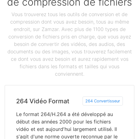
de compression de fichiers
Vous trouverez tous les outils de conversion et de
compression dont vous avez besoin, tous au même
endroit, sur Zamzar. Avec plus de 1100 types de
conversion de fichiers pris en charge, que vous ayez
besoin de convertir des vidéos, des audios, des
documents ou des images, vous trouverez facilement
ce dont vous avez besoin et aurez rapidement vos
fichiers dans les formats et tailles qui vous
conviennent.
264 Vidéo Format
264 Convertisseur
Le format 264/H.264 a été développé au
début des années 2000 pour les fichiers
vidéo et est aujourd'hui largement utilisé. Il
s'agit d'une norme ouverte reconnue par le