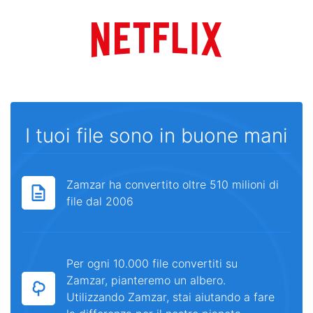
I tuoi file sono in buone mani
Zamzar ha convertito oltre 510 milioni di
file dal 2006
Per ogni 10.000 file convertiti su
Zamzar, pianteremo un albero.
Utilizzando Zamzar, stai aiutando a fare