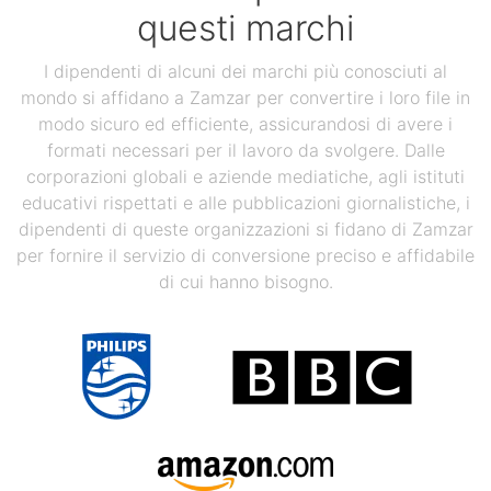
questi marchi
I dipendenti di alcuni dei marchi più conosciuti al
mondo si affidano a Zamzar per convertire i loro file in
modo sicuro ed efficiente, assicurandosi di avere i
formati necessari per il lavoro da svolgere. Dalle
corporazioni globali e aziende mediatiche, agli istituti
educativi rispettati e alle pubblicazioni giornalistiche, i
dipendenti di queste organizzazioni si fidano di Zamzar
per fornire il servizio di conversione preciso e affidabile
di cui hanno bisogno.