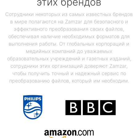
этих брендов
Сотрудники некоторых из самых известных брендов
в мире полагаются на Zamzar для безопасного и
эффективного преобразования своих файлов,
обеспечивая наличие необходимых форматов для
выполнения работы. От глобальных корпораций и
медийных компаний до уважаемых
образовательных учреждений и газетных изданий,
сотрудники этих организаций доверяют Zamzar,
чтобы получить точный и надежный сервис по
преобразованию файлов, который им необходим.