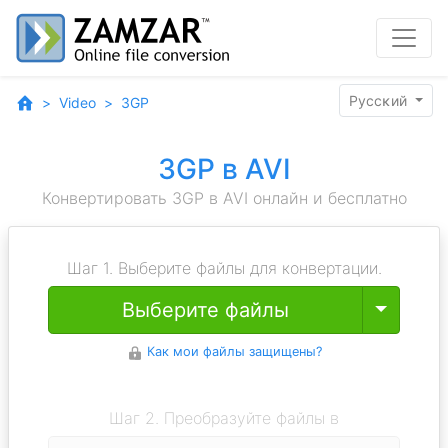
Pyccĸий
Video
3GP
3GP в AVI
Конвертировать 3GP в AVI онлайн и бесплатно
Шаг 1. Выберите файлы для конвертации.
Toggle
Выберите файлы
Как мои файлы защищены?
Шаг 2. Преобразуйте файлы в