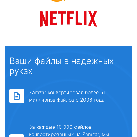
Ваши файлы в надежных
руках
Zamzar конвертировал более 510
миллионов файлов с 2006 года
За каждые 10 000 файлов,
конвертированных на Zamzar, мы