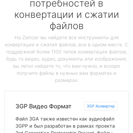
потребностей в
конвертации и сжатии
файлов
На Zamzar вы найдете все инструменты для
конвертации и сжатия файлов, все в одном месте. С
поддержкой более 1100 типов конвертации файлов,
будь то видео, аудио, документы или изображения,
вы легко найдете то, что вам нужно, и вскоре
получите файлы в нужных вам форматах и
размерах.
3GP Видео Формат
3GP Конвертер
Файл 3GA также известен как аудиофайл
3GPP и был разработан в рамках проекта