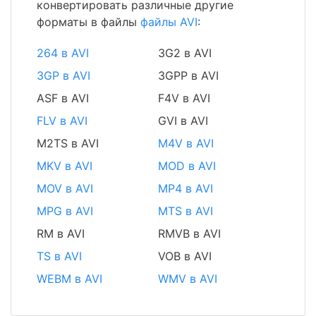
конвертировать различные другие
форматы в файлы
файлы AVI
:
264 в AVI
3G2 в AVI
3GP в AVI
3GPP в AVI
ASF в AVI
F4V в AVI
FLV в AVI
GVI в AVI
M2TS в AVI
M4V в AVI
MKV в AVI
MOD в AVI
MOV в AVI
MP4 в AVI
MPG в AVI
MTS в AVI
RM в AVI
RMVB в AVI
TS в AVI
VOB в AVI
WEBM в AVI
WMV в AVI