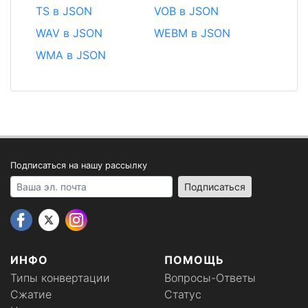
TS в JSON
VOB в JSON
WAV в JSON
WEBM в JSON
WMA в JSON
Подписаться на нашу рассылку
Your email address
Подписаться
ИНФО
ПОМОЩЬ
Типы конвертации
Вопросы-Ответы
Сжатие
Статус