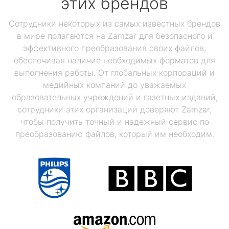
этих брендов
Сотрудники некоторых из самых известных брендов
в мире полагаются на Zamzar для безопасного и
эффективного преобразования своих файлов,
обеспечивая наличие необходимых форматов для
выполнения работы. От глобальных корпораций и
медийных компаний до уважаемых
образовательных учреждений и газетных изданий,
сотрудники этих организаций доверяют Zamzar,
чтобы получить точный и надежный сервис по
преобразованию файлов, который им необходим.