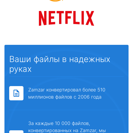
Ваши файлы в надежных
руках
Zamzar конвертировал более 510
миллионов файлов с 2006 года
За каждые 10 000 файлов,
конвертированных на Zamzar, мы