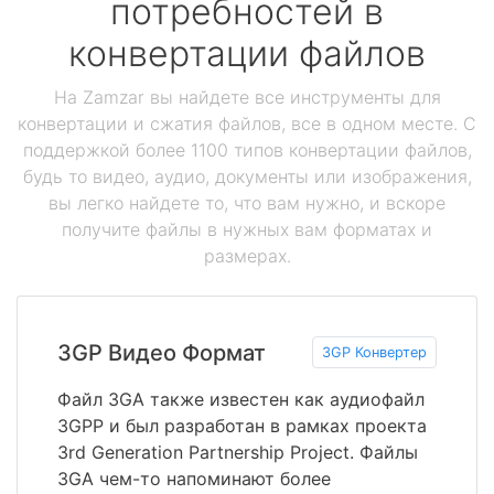
потребностей в
конвертации файлов
На Zamzar вы найдете все инструменты для
конвертации и сжатия файлов, все в одном месте. С
поддержкой более 1100 типов конвертации файлов,
будь то видео, аудио, документы или изображения,
вы легко найдете то, что вам нужно, и вскоре
получите файлы в нужных вам форматах и
размерах.
3GP Видео Формат
3GP Конвертер
Файл 3GA также известен как аудиофайл
3GPP и был разработан в рамках проекта
3rd Generation Partnership Project. Файлы
3GA чем-то напоминают более