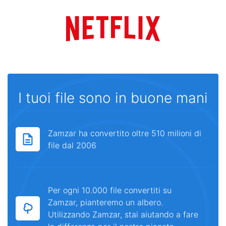
I tuoi file sono in buone mani
Zamzar ha convertito oltre 510 milioni di
file dal 2006
Per ogni 10.000 file convertiti su
Zamzar, pianteremo un albero.
Utilizzando Zamzar, stai aiutando a fare