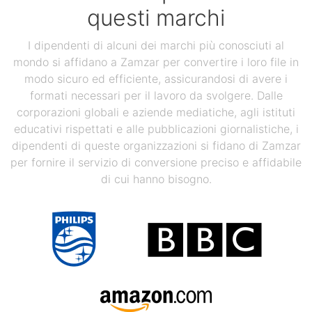
questi marchi
I dipendenti di alcuni dei marchi più conosciuti al
mondo si affidano a Zamzar per convertire i loro file in
modo sicuro ed efficiente, assicurandosi di avere i
formati necessari per il lavoro da svolgere. Dalle
corporazioni globali e aziende mediatiche, agli istituti
educativi rispettati e alle pubblicazioni giornalistiche, i
dipendenti di queste organizzazioni si fidano di Zamzar
per fornire il servizio di conversione preciso e affidabile
di cui hanno bisogno.