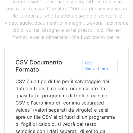
compressione di cui hai bisogno, tutto in un unico
posto, su Zamzar. Con oltre 1100 tipi di conversione di
file supportati, che tu abbia bisogno di convertire
video, audio, documenti o immagini, troverai facilmente
ciò di cui hai bisogno e avrai presto i tuoi file nei
formati e nelle dimensioni che funzionano per te.
CSV Documento
CSV
Formato
Convertitore
CSV è un tipo di file per il salvataggio dei
dati dei fogli di calcolo, riconosciuto da
quasi tutti i programmi di fogli di calcolo.
CSV è l'acronimo di "comma separated
values" (valori separati da virgole) e se si
apre un file CSV al di fuori di un programma
di fogli di calcolo, si vedrà del testo
semplice con i dati separati, di solito da