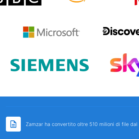
Zamzar ha convertito oltre 510 milioni di file da