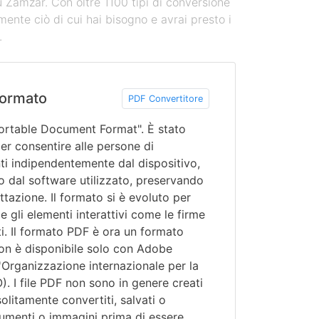
u Zamzar. Con oltre 1100 tipi di conversione
mente ciò di cui hai bisogno e avrai presto i
.
ormato
PDF Convertitore
Portable Document Format". È stato
r consentire alle persone di
i indipendentemente dal dispositivo,
o dal software utilizzato, preservando
ttazione. Il formato si è evoluto per
e gli elementi interattivi come le firme
ti. Il formato PDF è ora un formato
on è disponibile solo con Adobe
l'Organizzazione internazionale per la
). I file PDF non sono in genere creati
litamente convertiti, salvati o
cumenti o immagini prima di essere