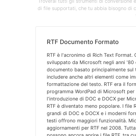
Troverai tutti gli strumenti di conversione
di file supportati, che tu abbia bisogno di 
RTF Documento Formato
RTF è l'acronimo di Rich Text Format.
sviluppato da Microsoft negli anni '80
documento basato principalmente sul 
includere anche altri elementi come im
formattazione del testo. RTF era il for
programma WordPad di Microsoft per
l'introduzione di DOC e DOCX per Micr
RTF è diventato meno popolare. I file 
grandi di DOC e DOCX e i moderni for
testi offrono maggiori funzionalità. Mic
aggiornamenti per RTF nel 2008. Tutta
possono ancora aprire i file RTF, tra c