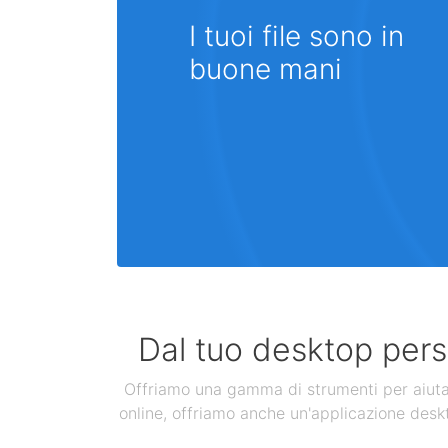
I tuoi file sono in
buone mani
Dal tuo desktop perso
Offriamo una gamma di strumenti per aiutarti
online, offriamo anche un'applicazione deskt