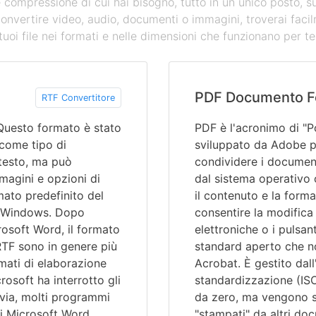
 e compressione di cui hai bisogno, tutto in un unico posto, s
convertire video, audio, documenti o immagini, troverai facil
tuoi file nei formati e nelle dimensioni che funzionano per te
PDF Documento F
RTF Convertitore
 Questo formato è stato
PDF è l'acronimo di "
 come tipo di
sviluppato da Adobe pe
testo, ma può
condividere i document
magini e opzioni di
dal sistema operativo 
mato predefinito del
il contenuto e la forma
 Windows. Dopo
consentire la modifica 
osoft Word, il formato
elettroniche o i pulsan
RTF sono in genere più
standard aperto che n
mati di elaborazione
Acrobat. È gestito dal
rosoft ha interrotto gli
standardizzazione (ISO
via, molti programmi
da zero, ma vengono so
ui Microsoft Word,
"stampati" da altri do