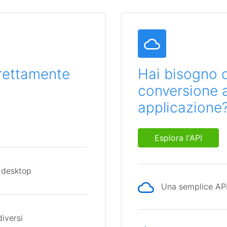
direttamente
Hai bisogno d
conversione al
applicazione
Esplora l'API
 desktop
Una semplice API 
diversi