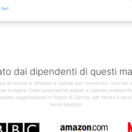
file?
ato dai dipendenti di questi ma
uti al mondo si affidano a Zamzar per convertire i loro file 
 da svolgere. Dalle corporazioni globali e aziende mediatiche, a
 queste organizzazioni si fidano di Zamzar per fornire il servi
hanno bisogno.