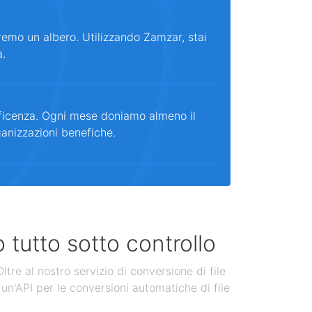
remo un albero. Utilizzando Zamzar, stai
a.
ficenza. Ogni mese doniamo almeno il
ganizzazioni benefiche.
 tutto sotto controllo
tre al nostro servizio di conversione di file
un'API per le conversioni automatiche di file