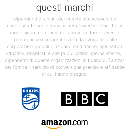
questi marchi
I dipendenti di alcuni dei marchi più conosciuti al
mondo si affidano a Zamzar per convertire i loro file in
modo sicuro ed efficiente, assicurandosi di avere i
formati necessari per il lavoro da svolgere. Dalle
corporazioni globali e aziende mediatiche, agli istituti
educativi rispettati e alle pubblicazioni giornalistiche, i
dipendenti di queste organizzazioni si fidano di Zamzar
per fornire il servizio di conversione preciso e affidabile
di cui hanno bisogno.