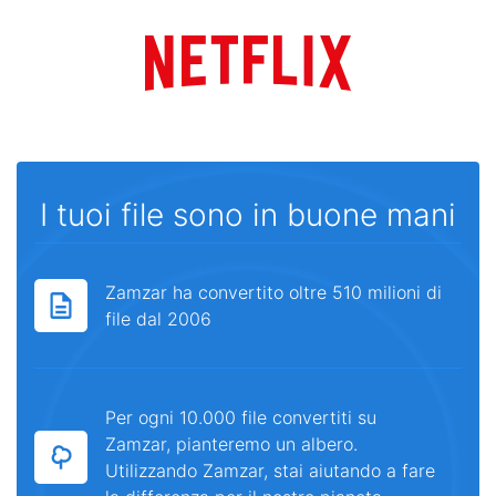
I tuoi file sono in buone mani
Zamzar ha convertito oltre 510 milioni di
file dal 2006
Per ogni 10.000 file convertiti su
Zamzar, pianteremo un albero.
Utilizzando Zamzar, stai aiutando a fare