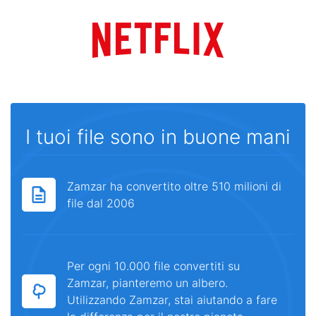
I tuoi file sono in buone mani
Zamzar ha convertito oltre 510 milioni di
file dal 2006
Per ogni 10.000 file convertiti su
Zamzar, pianteremo un albero.
Utilizzando Zamzar, stai aiutando a fare