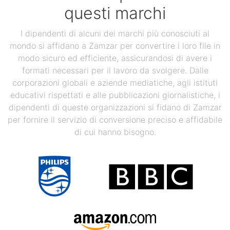
questi marchi
I dipendenti di alcuni dei marchi più conosciuti al
mondo si affidano a Zamzar per convertire i loro file in
modo sicuro ed efficiente, assicurandosi di avere i
formati necessari per il lavoro da svolgere. Dalle
corporazioni globali e aziende mediatiche, agli istituti
educativi rispettati e alle pubblicazioni giornalistiche, i
dipendenti di queste organizzazioni si fidano di Zamzar
per fornire il servizio di conversione preciso e affidabile
di cui hanno bisogno.