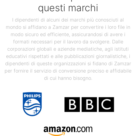
questi marchi
I dipendenti di alcuni dei marchi più conosciuti al
mondo si affidano a Zamzar per convertire i loro file in
modo sicuro ed efficiente, assicurandosi di avere i
formati necessari per il lavoro da svolgere. Dalle
corporazioni globali e aziende mediatiche, agli istituti
educativi rispettati e alle pubblicazioni giornalistiche, i
dipendenti di queste organizzazioni si fidano di Zamzar
per fornire il servizio di conversione preciso e affidabile
di cui hanno bisogno.