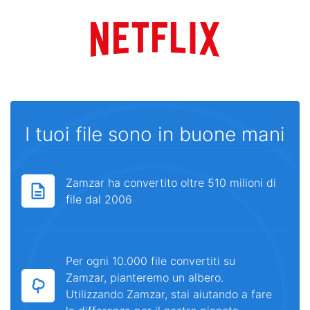
I tuoi file sono in buone mani
Zamzar ha convertito oltre 510 milioni di
file dal 2006
Per ogni 10.000 file convertiti su
Zamzar, pianteremo un albero.
Utilizzando Zamzar, stai aiutando a fare