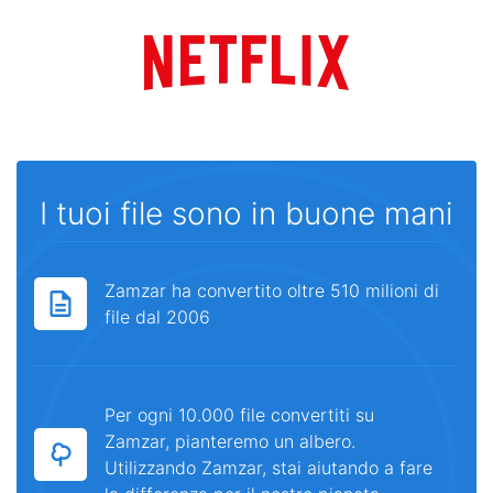
I tuoi file sono in buone mani
Zamzar ha convertito oltre 510 milioni di
file dal 2006
Per ogni 10.000 file convertiti su
Zamzar, pianteremo un albero.
Utilizzando Zamzar, stai aiutando a fare