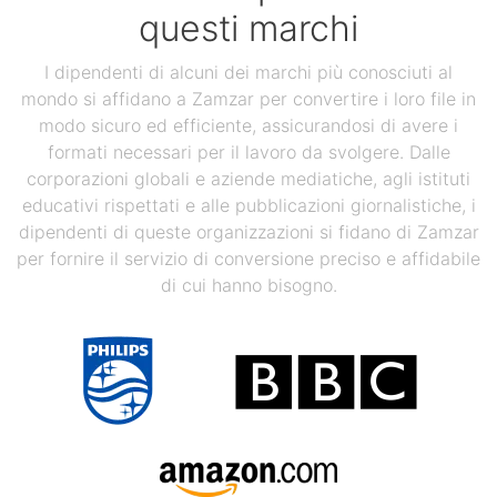
questi marchi
I dipendenti di alcuni dei marchi più conosciuti al
mondo si affidano a Zamzar per convertire i loro file in
modo sicuro ed efficiente, assicurandosi di avere i
formati necessari per il lavoro da svolgere. Dalle
corporazioni globali e aziende mediatiche, agli istituti
educativi rispettati e alle pubblicazioni giornalistiche, i
dipendenti di queste organizzazioni si fidano di Zamzar
per fornire il servizio di conversione preciso e affidabile
di cui hanno bisogno.