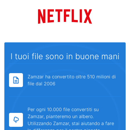
I tuoi file sono in buone mani
Zamzar ha convertito oltre 510 milioni di
file dal 2006
Per ogni 10.000 file convertiti su
Zamzar, pianteremo un albero.
Utilizzando Zamzar, stai aiutando a fare