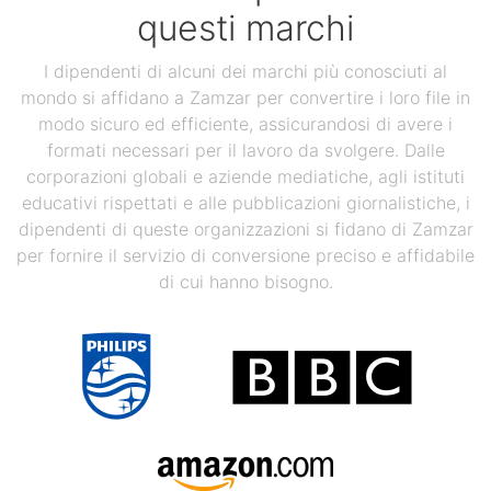
questi marchi
I dipendenti di alcuni dei marchi più conosciuti al
mondo si affidano a Zamzar per convertire i loro file in
modo sicuro ed efficiente, assicurandosi di avere i
formati necessari per il lavoro da svolgere. Dalle
corporazioni globali e aziende mediatiche, agli istituti
educativi rispettati e alle pubblicazioni giornalistiche, i
dipendenti di queste organizzazioni si fidano di Zamzar
per fornire il servizio di conversione preciso e affidabile
di cui hanno bisogno.