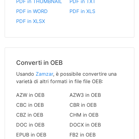
PDF in THUMBNAIL
PDF in TXT
PDF in WORD
PDF in XLS
PDF in XLSX
Converti in OEB
Usando
Zamzar
, è possibile convertire una
varietà di altri formati in file file OEB:
AZW in OEB
AZW3 in OEB
CBC in OEB
CBR in OEB
CBZ in OEB
CHM in OEB
DOC in OEB
DOCX in OEB
EPUB in OEB
FB2 in OEB