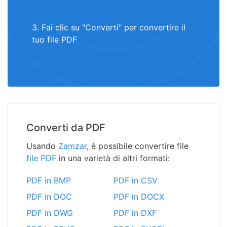
3. Fai clic su "Converti" per convertire il
tuo file PDF
Converti da PDF
Usando
Zamzar
, è possibile convertire file
file PDF
in una varietà di altri formati:
PDF in BMP
PDF in CSV
PDF in DOC
PDF in DOCX
PDF in DWG
PDF in DXF