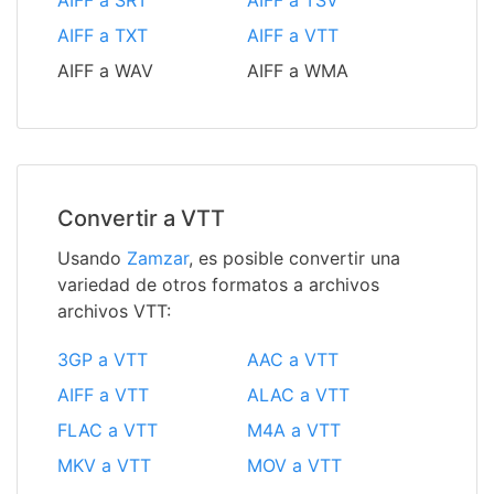
AIFF a SRT
AIFF a TSV
AIFF a TXT
AIFF a VTT
AIFF a WAV
AIFF a WMA
Convertir a VTT
Usando
Zamzar
, es posible convertir una
variedad de otros formatos a archivos
archivos VTT:
3GP a VTT
AAC a VTT
AIFF a VTT
ALAC a VTT
FLAC a VTT
M4A a VTT
MKV a VTT
MOV a VTT