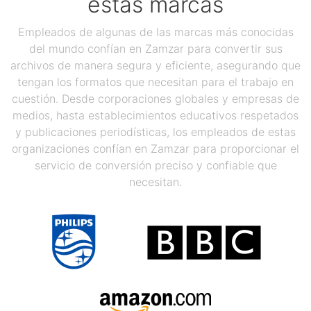
estas marcas
Empleados de algunas de las marcas más conocidas
del mundo confían en Zamzar para convertir sus
archivos de manera segura y eficiente, asegurando que
tengan los formatos que necesitan para el trabajo en
cuestión. Desde corporaciones globales y empresas de
medios, hasta establecimientos educativos respetados
y publicaciones periodísticas, los empleados de estas
organizaciones confían en Zamzar para proporcionar el
servicio de conversión preciso y confiable que
necesitan.