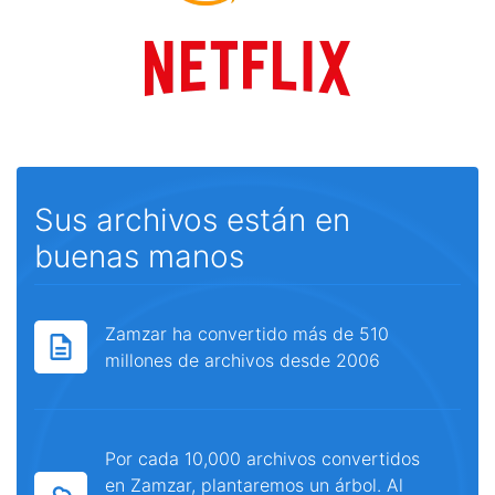
Sus archivos están en
buenas manos
Zamzar ha convertido más de 510
millones de archivos desde 2006
Por cada 10,000 archivos convertidos
en Zamzar, plantaremos un árbol. Al