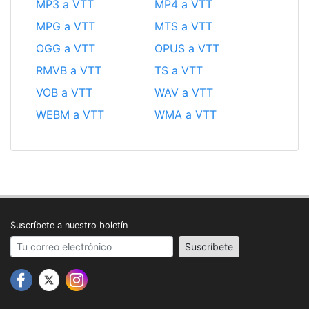
MP3 a VTT
MP4 a VTT
MPG a VTT
MTS a VTT
OGG a VTT
OPUS a VTT
RMVB a VTT
TS a VTT
VOB a VTT
WAV a VTT
WEBM a VTT
WMA a VTT
Suscríbete a nuestro boletín
Your email address
Suscríbete