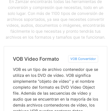
En Zamzar encontrarás todas las herramientas de
conversión y compresión que necesitas, todo en un
solo lugar. Con más de 1100 tipos de conversión de
archivos soportados, ya sea que necesites convertir
videos, audios, documentos o imágenes, encontrarás
fácilmente lo que necesitas y pronto tendrás tus
archivos en los formatos y tamaños que te funcionan.
VOB Video Formato
VOB Convertidor
VOB es un tipo de archivo contenedor que se
utiliza en los DVD de vídeo. VOB significa
simplemente "objeto de vídeo" y el nombre
completo del formato es DVD Video Object
file. Además de las secuencias de vídeo y
audio que se encuentran en la mayoría de los
demás archivos contenedores de vídeo, los