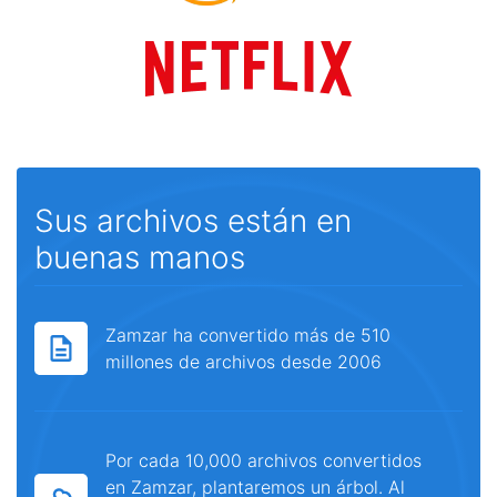
Sus archivos están en
buenas manos
Zamzar ha convertido más de 510
millones de archivos desde 2006
Por cada 10,000 archivos convertidos
en Zamzar, plantaremos un árbol. Al