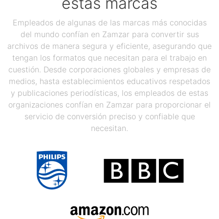
estas marcas
Empleados de algunas de las marcas más conocidas
del mundo confían en Zamzar para convertir sus
archivos de manera segura y eficiente, asegurando que
tengan los formatos que necesitan para el trabajo en
cuestión. Desde corporaciones globales y empresas de
medios, hasta establecimientos educativos respetados
y publicaciones periodísticas, los empleados de estas
organizaciones confían en Zamzar para proporcionar el
servicio de conversión preciso y confiable que
necesitan.