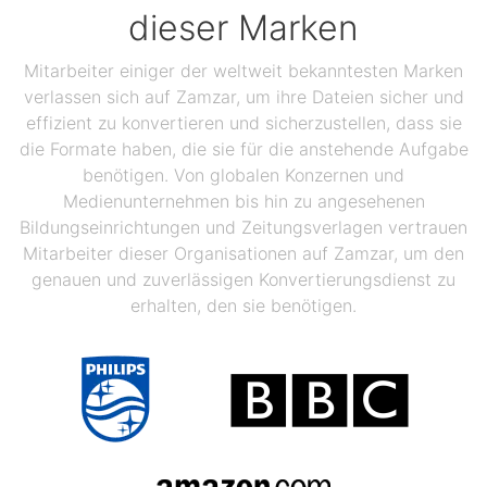
dieser Marken
Mitarbeiter einiger der weltweit bekanntesten Marken
verlassen sich auf Zamzar, um ihre Dateien sicher und
effizient zu konvertieren und sicherzustellen, dass sie
die Formate haben, die sie für die anstehende Aufgabe
benötigen. Von globalen Konzernen und
Medienunternehmen bis hin zu angesehenen
Bildungseinrichtungen und Zeitungsverlagen vertrauen
Mitarbeiter dieser Organisationen auf Zamzar, um den
genauen und zuverlässigen Konvertierungsdienst zu
erhalten, den sie benötigen.