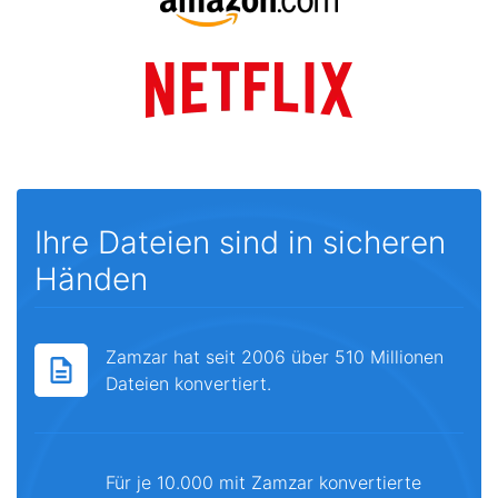
Ihre Dateien sind in sicheren
Händen
Zamzar hat seit 2006 über 510 Millionen
Dateien konvertiert.
Für je 10.000 mit Zamzar konvertierte