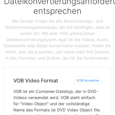
Dateikonvertierungsanforde
entsprechen
Bei Zamzar finden Sie alle Konvertierungs- und
Komprimierungswerkzeuge, die Sie benötigen, alles an
einem Ort. Mit über 1100 unterstützten
Dateikonvertierungstypen, egal ob Sie Videos, Audio,
Dokumente oder Bilder konvertieren müssen, finden Sie
leicht, was Sie brauchen, und haben bald Ihre Dateien
in den Formaten und Größen, die für Sie funktionieren.
VOB Video Format
VOB Konverter
VOB ist ein Container-Dateityp, der in DVD-
Videos verwendet wird. VOB steht einfach
für "Video Object" und der vollständige
Name des Formats ist DVD Video Object file.