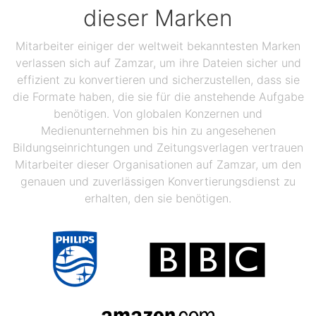
dieser Marken
Mitarbeiter einiger der weltweit bekanntesten Marken
verlassen sich auf Zamzar, um ihre Dateien sicher und
effizient zu konvertieren und sicherzustellen, dass sie
die Formate haben, die sie für die anstehende Aufgabe
benötigen. Von globalen Konzernen und
Medienunternehmen bis hin zu angesehenen
Bildungseinrichtungen und Zeitungsverlagen vertrauen
Mitarbeiter dieser Organisationen auf Zamzar, um den
genauen und zuverlässigen Konvertierungsdienst zu
erhalten, den sie benötigen.