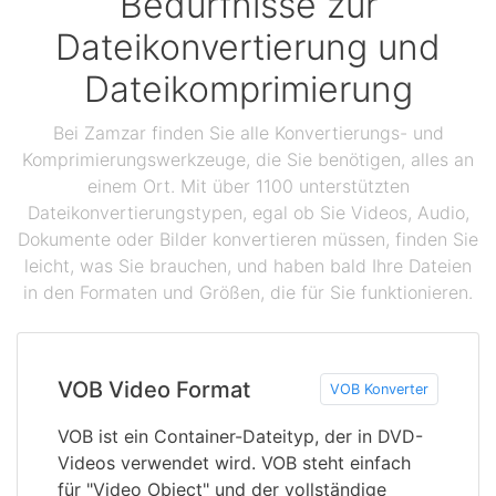
Bedürfnisse zur
Dateikonvertierung und
Dateikomprimierung
Bei Zamzar finden Sie alle Konvertierungs- und
Komprimierungswerkzeuge, die Sie benötigen, alles an
einem Ort. Mit über 1100 unterstützten
Dateikonvertierungstypen, egal ob Sie Videos, Audio,
Dokumente oder Bilder konvertieren müssen, finden Sie
leicht, was Sie brauchen, und haben bald Ihre Dateien
in den Formaten und Größen, die für Sie funktionieren.
VOB Video Format
VOB Konverter
VOB ist ein Container-Dateityp, der in DVD-
Videos verwendet wird. VOB steht einfach
für "Video Object" und der vollständige