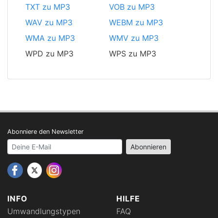
TXT zu MP3
VOB zu MP3
WAV zu MP3
WEBM zu MP3
WMA zu MP3
WMV zu MP3
WPD zu MP3
WPS zu MP3
Abonniere den Newsletter
Your email address
Abonnieren
INFO
HILFE
Umwandlungstypen
FAQ