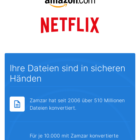
Ihre Dateien sind in sicheren
Händen
Zamzar hat seit 2006 über 510 Millionen
Dateien konvertiert.
Für je 10.000 mit Zamzar konvertierte