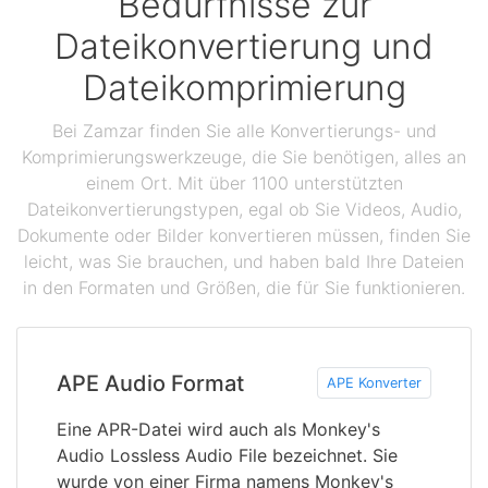
Bedürfnisse zur
Dateikonvertierung und
Dateikomprimierung
Bei Zamzar finden Sie alle Konvertierungs- und
Komprimierungswerkzeuge, die Sie benötigen, alles an
einem Ort. Mit über 1100 unterstützten
Dateikonvertierungstypen, egal ob Sie Videos, Audio,
Dokumente oder Bilder konvertieren müssen, finden Sie
leicht, was Sie brauchen, und haben bald Ihre Dateien
in den Formaten und Größen, die für Sie funktionieren.
APE Audio Format
APE Konverter
Eine APR-Datei wird auch als Monkey's
Audio Lossless Audio File bezeichnet. Sie
wurde von einer Firma namens Monkey's