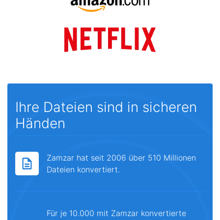
Ihre Dateien sind in sicheren
Händen
Zamzar hat seit 2006 über 510 Millionen
Dateien konvertiert.
Für je 10.000 mit Zamzar konvertierte