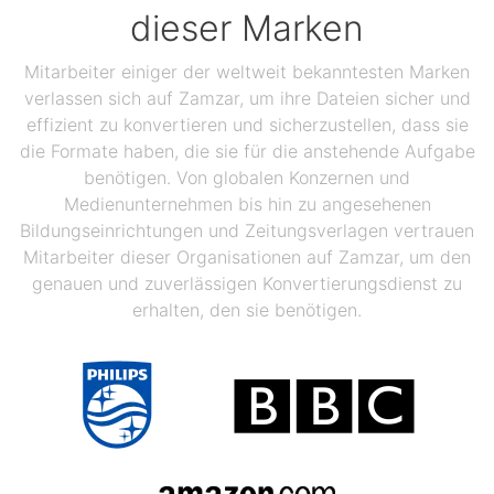
dieser Marken
Mitarbeiter einiger der weltweit bekanntesten Marken
verlassen sich auf Zamzar, um ihre Dateien sicher und
effizient zu konvertieren und sicherzustellen, dass sie
die Formate haben, die sie für die anstehende Aufgabe
benötigen. Von globalen Konzernen und
Medienunternehmen bis hin zu angesehenen
Bildungseinrichtungen und Zeitungsverlagen vertrauen
Mitarbeiter dieser Organisationen auf Zamzar, um den
genauen und zuverlässigen Konvertierungsdienst zu
erhalten, den sie benötigen.