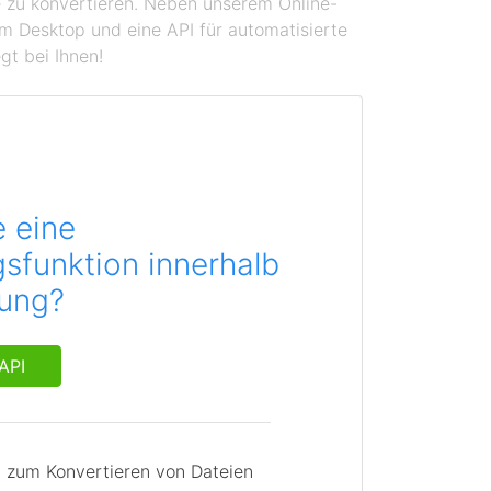
se zu konvertieren. Neben unserem Online-
em Desktop und eine API für automatisierte
gt bei Ihnen!
e eine
sfunktion innerhalb
dung?
API
I zum Konvertieren von Dateien