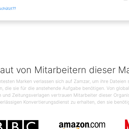
schützt??
raut von Mitarbeitern dieser M
ntesten Marken verlassen sich auf Zamzar, um ihre Dateien s
ben, die sie für die anstehende Aufgabe benötigen. Von glo
n und Zeitungsverlagen vertrauen Mitarbeiter dieser Organ
erlässigen Konvertierungsdienst zu erhalten, den sie benöti