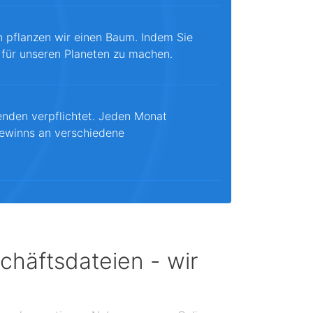
n pflanzen wir einen Baum. Indem Sie
 für unseren Planeten zu machen.
enden verpflichtet. Jeden Monat
ewinns an verschiedene
chäftsdateien - wir