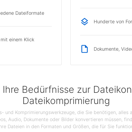
hiedene Dateiformate
Hunderte von Fo
mit einem Klick
Dokumente, Videos
 Ihre Bedürfnisse zur Dateikon
Dateikomprimierung
gs- und Komprimierungswerkzeuge, die Sie benötigen, alles a
eos, Audio, Dokumente oder Bilder konvertieren müssen, find
hre Dateien in den Formaten und Größen, die für Sie funktio