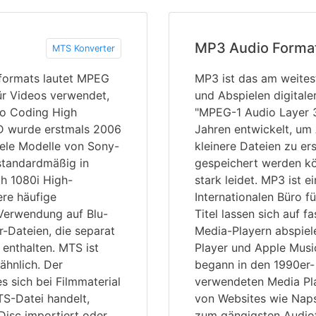
MP3 Audio Forma
MTS Konverter
formats lautet MPEG
MP3 ist das am weites
ür Videos verwendet,
und Abspielen digitale
o Coding High
"MPEG-1 Audio Layer 3
HD wurde erstmals 2006
Jahren entwickelt, um
iele Modelle von Sony-
kleinere Dateien zu er
tandardmäßig in
gespeichert werden kö
h 1080i High-
stark leidet. MP3 ist e
ere häufige
Internationalen Büro f
Verwendung auf Blu-
Titel lassen sich auf f
-Dateien, die separat
Media-Playern abspiel
enthalten. MTS ist
Player und Apple Musi
hnlich. Der
begann in den 1990er-
s sich bei Filmmaterial
verwendeten Media Pla
S-Datei handelt,
von Websites wie Nap
Disc importiert oder
zum gängigsten Audio