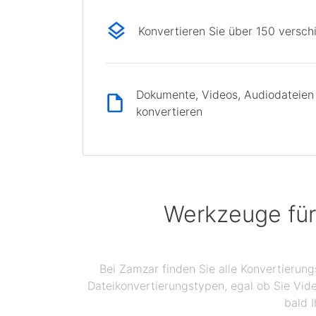
Konvertieren Sie über 150 versc
Dokumente, Videos, Audiodateien 
konvertieren
Werkzeuge für
Bei Zamzar finden Sie alle Konvertierun
Dateikonvertierungstypen, egal ob Sie Vid
bald I