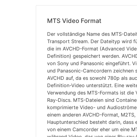
MTS Video Format
Der vollständige Name des MTS-Datei
Transport Stream. Der Dateityp wird f
die im AVCHD-Format (Advanced Vide
Definition) gespeichert werden. AVC
von Sony und Panasonic eingeführt. V
und Panasonic-Camcordern zeichnen s
AVCHD auf, da es sowohl 780p als auc
Definition-Video unterstützt. Eine weit
Verwendung des MTS-Formats ist die 
Ray-Discs. MTS-Dateien sind Container
komprimierte Video- und Audioströme 
einem anderen AVCHD-Format, M2TS, ä
Hauptunterschied besteht darin, dass e
von einem Camcorder eher um eine MT
während Video, das von einer Blu-ray-