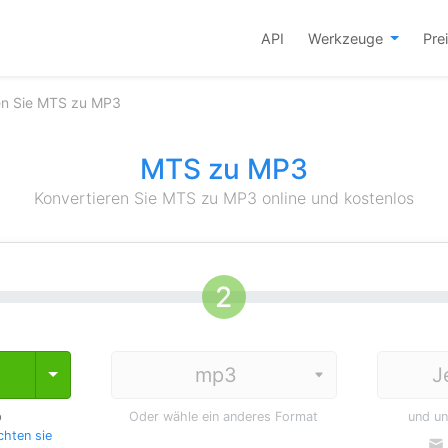
API
Werkzeuge
Pre
en Sie MTS zu MP3
MTS zu MP3
Konvertieren Sie MTS zu MP3 online und kostenlos
J
Toggle Dropdown
p
Oder wähle ein anderes Format
und u
hten sie