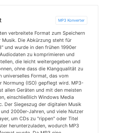
t
MP3 Konverter
ten verbreitete Format zum Speichern
r Musik. Die Abkürzung steht für
" und wurde in den frühen 1990er
 Audiodaten zu komprimieren und
stellen, die leicht weitergegeben und
nnen, ohne dass die Klangqualität zu
in universelles Format, das vom
ür Normung (ISO) gepflegt wird. MP3-
ast allen Geräten und mit den meisten
en, einschließlich Windows Media
c. Der Siegeszug der digitalen Musik
 und 2000er-Jahren, und viele Nutzer
yer, um CDs zu "rippen" oder Titel
ster herunterzuladen, wodurch MP3
format wurde. Da MP3 eine