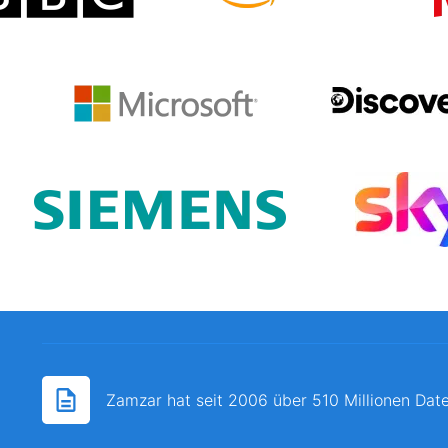
Zamzar hat seit 2006 über 510 Millionen Date