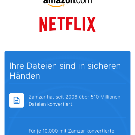
Ihre Dateien sind in sicheren
Händen
Zamzar hat seit 2006 über 510 Millionen
Dateien konvertiert.
Für je 10.000 mit Zamzar konvertierte