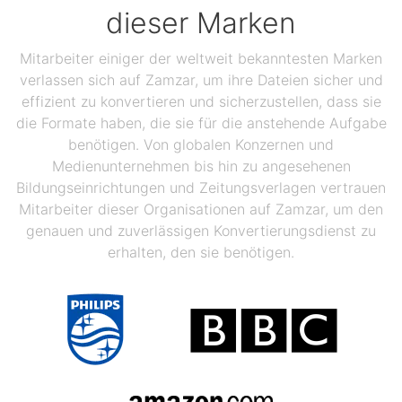
dieser Marken
Mitarbeiter einiger der weltweit bekanntesten Marken
verlassen sich auf Zamzar, um ihre Dateien sicher und
effizient zu konvertieren und sicherzustellen, dass sie
die Formate haben, die sie für die anstehende Aufgabe
benötigen. Von globalen Konzernen und
Medienunternehmen bis hin zu angesehenen
Bildungseinrichtungen und Zeitungsverlagen vertrauen
Mitarbeiter dieser Organisationen auf Zamzar, um den
genauen und zuverlässigen Konvertierungsdienst zu
erhalten, den sie benötigen.