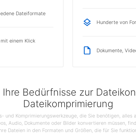
hiedene Dateiformate
Hunderte von Fo
mit einem Klick
Dokumente, Videos
 Ihre Bedürfnisse zur Dateikon
Dateikomprimierung
gs- und Komprimierungswerkzeuge, die Sie benötigen, alles a
eos, Audio, Dokumente oder Bilder konvertieren müssen, find
hre Dateien in den Formaten und Größen, die für Sie funktio