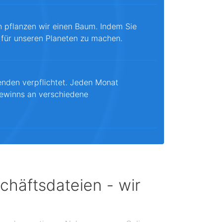
n pflanzen wir einen Baum. Indem Sie
 für unseren Planeten zu machen.
enden verpflichtet. Jeden Monat
ewinns an verschiedene
chäftsdateien - wir