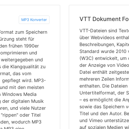
VTT Dokument Fo
MP3 Konverter
VTT-Dateien sind Textd
 Format zum Speichern
über Webvideos enthalte
ürzung steht für
Beschreibungen, Kapit
den frühen 1990er
Standard wurde 2010
komprimieren und
(W3C) entwickelt, um d
ht weitergegeben und
der Anzeige von Video
die Klangqualität zu
Datei enthält zeitgest
Format, das vom
mehreren Zeilen Infor
) gepflegt wird. MP3-
enthalten. Die Dateien
n und mit den meisten
Untertitelformat, der 
ch Windows Media
– es ermöglicht die A
 der digitalen Musik
sowie das Speichern v
ren, und viele Nutzer
Titel und den Autor. 
rippen" oder Titel
und Vimeo unterstütze
laden, wodurch MP3
auf sozialen Medien w
a MP3 eine