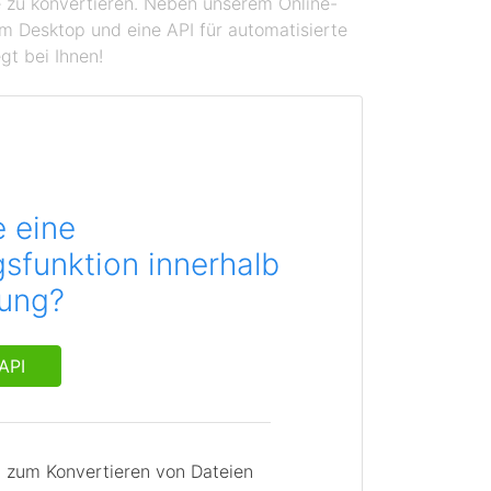
se zu konvertieren. Neben unserem Online-
em Desktop und eine API für automatisierte
gt bei Ihnen!
e eine
sfunktion innerhalb
dung?
API
I zum Konvertieren von Dateien