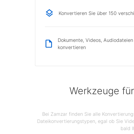
Konvertieren Sie über 150 versc
Dokumente, Videos, Audiodateien 
konvertieren
Werkzeuge für
Bei Zamzar finden Sie alle Konvertierun
Dateikonvertierungstypen, egal ob Sie Vid
bald I