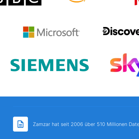
Zamzar hat seit 2006 über 510 Millionen Date