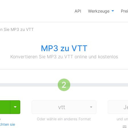
API
Werkzeuge
Pre
en Sie MP3 zu VTT
MP3 zu VTT
Konvertieren Sie MP3 zu VTT online und kostenlos
J
Toggle Dropdown
p
Oder wähle ein anderes Format
und u
hten sie