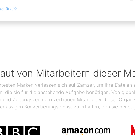
schützt??
raut von Mitarbeitern dieser M
ntesten Marken verlassen sich auf Zamzar, um ihre Dateien s
ben, die sie für die anstehende Aufgabe benötigen. Von glo
n und Zeitungsverlagen vertrauen Mitarbeiter dieser Organ
erlässigen Konvertierungsdienst zu erhalten, den sie benöti