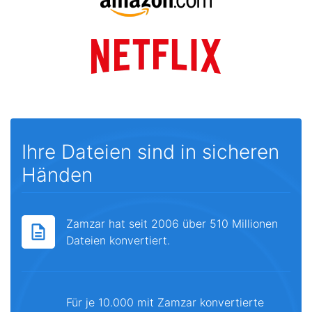
Ihre Dateien sind in sicheren
Händen
Zamzar hat seit 2006 über 510 Millionen
Dateien konvertiert.
Für je 10.000 mit Zamzar konvertierte