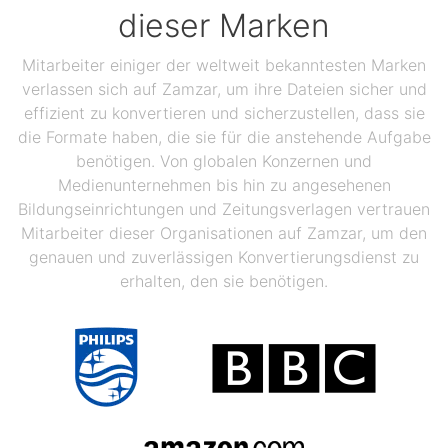
dieser Marken
Mitarbeiter einiger der weltweit bekanntesten Marken
verlassen sich auf Zamzar, um ihre Dateien sicher und
effizient zu konvertieren und sicherzustellen, dass sie
die Formate haben, die sie für die anstehende Aufgabe
benötigen. Von globalen Konzernen und
Medienunternehmen bis hin zu angesehenen
Bildungseinrichtungen und Zeitungsverlagen vertrauen
Mitarbeiter dieser Organisationen auf Zamzar, um den
genauen und zuverlässigen Konvertierungsdienst zu
erhalten, den sie benötigen.