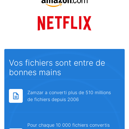
Vos fichiers sont entre de
bonnes mains
Zamzar a converti plus de 510 millions
de fichiers depuis 2006
Pour chaque 10 000 fichiers convertis