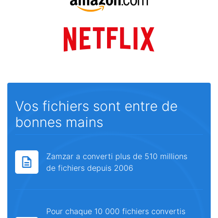
Vos fichiers sont entre de
bonnes mains
Zamzar a converti plus de 510 millions
de fichiers depuis 2006
Pour chaque 10 000 fichiers convertis