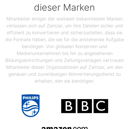
dieser Marken
Mitarbeiter einiger der weltweit bekanntesten Marken
verlassen sich auf Zamzar, um ihre Dateien sicher und
effizient zu konvertieren und sicherzustellen, dass sie
die Formate haben, die sie für die anstehende Aufgabe
benötigen. Von globalen Konzernen und
Medienunternehmen bis hin zu angesehenen
Bildungseinrichtungen und Zeitungsverlagen vertrauen
Mitarbeiter dieser Organisationen auf Zamzar, um den
genauen und zuverlässigen Konvertierungsdienst zu
erhalten, den sie benötigen.