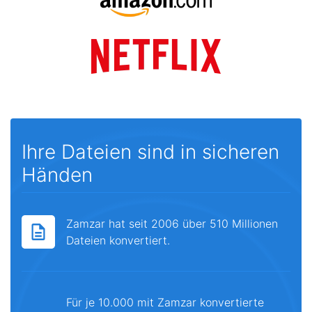
Ihre Dateien sind in sicheren
Händen
Zamzar hat seit 2006 über 510 Millionen
Dateien konvertiert.
Für je 10.000 mit Zamzar konvertierte