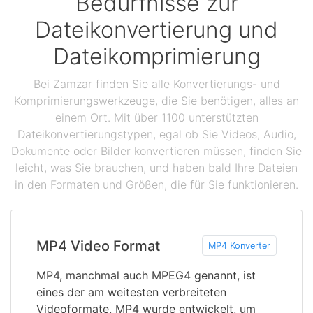
Bedürfnisse zur
Dateikonvertierung und
Dateikomprimierung
Bei Zamzar finden Sie alle Konvertierungs- und
Komprimierungswerkzeuge, die Sie benötigen, alles an
einem Ort. Mit über 1100 unterstützten
Dateikonvertierungstypen, egal ob Sie Videos, Audio,
Dokumente oder Bilder konvertieren müssen, finden Sie
leicht, was Sie brauchen, und haben bald Ihre Dateien
in den Formaten und Größen, die für Sie funktionieren.
MP4 Video Format
MP4 Konverter
MP4, manchmal auch MPEG4 genannt, ist
eines der am weitesten verbreiteten
Videoformate. MP4 wurde entwickelt, um