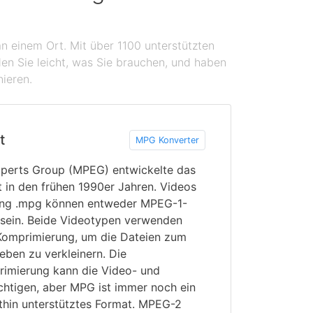
n einem Ort. Mit über 1100 unterstützten
en Sie leicht, was Sie brauchen, und haben
nieren.
t
MPG Konverter
xperts Group (MPEG) entwickelte das
in den frühen 1990er Jahren. Videos
rung .mpg können entweder MPEG-1-
sein. Beide Videotypen verwenden
 Komprimierung, um die Dateien zum
eben zu verkleinern. Die
rimierung kann die Video- und
chtigen, aber MPG ist immer noch ein
ithin unterstütztes Format. MPEG-2