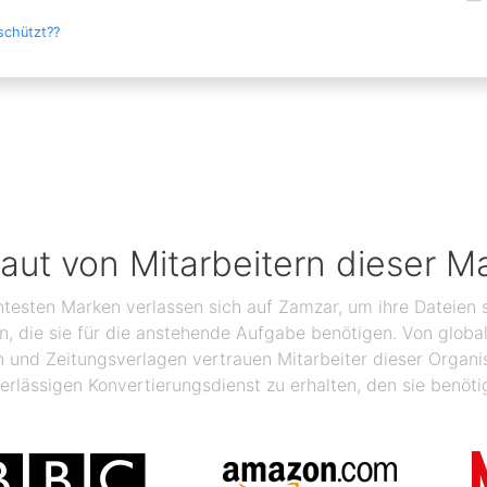
schützt??
raut von Mitarbeitern dieser M
ntesten Marken verlassen sich auf Zamzar, um ihre Dateien s
ben, die sie für die anstehende Aufgabe benötigen. Von glo
n und Zeitungsverlagen vertrauen Mitarbeiter dieser Organ
erlässigen Konvertierungsdienst zu erhalten, den sie benöti