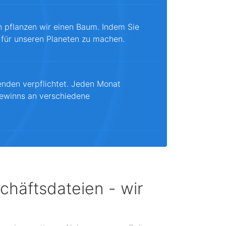
n pflanzen wir einen Baum. Indem Sie
 für unseren Planeten zu machen.
enden verpflichtet. Jeden Monat
ewinns an verschiedene
chäftsdateien - wir