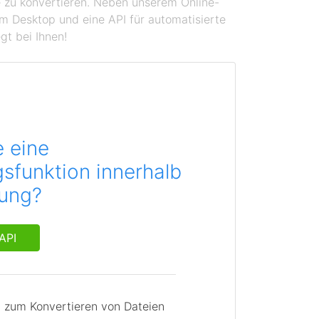
se zu konvertieren. Neben unserem Online-
em Desktop und eine API für automatisierte
gt bei Ihnen!
e eine
sfunktion innerhalb
dung?
API
I zum Konvertieren von Dateien