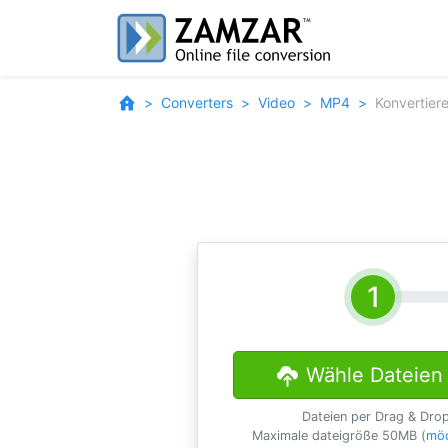
Converters
Video
MP4
Konvertier
Wähle Dateien
Dateien per Drag & Dro
Maximale dateigröße 50MB (
möc