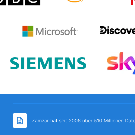
Zamzar hat seit 2006 über 510 Millionen Date