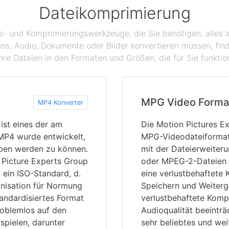
Dateikomprimierung
gs- und Komprimierungswerkzeuge, die Sie benötigen, alles a
eos, Audio, Dokumente oder Bilder konvertieren müssen, find
hre Dateien in den Formaten und Größen, die für Sie funktio
MPG Video Forma
MP4 Konverter
st eines der am
Die Motion Pictures E
 MP4 wurde entwickelt,
MPG-Videodateiformat 
eben werden zu können.
mit der Dateierweite
 Picture Experts Group
oder MPEG-2-Dateien 
 ein ISO-Standard, d.
eine verlustbehaftete
anisation für Normung
Speichern und Weiterg
tandardisiertes Format
verlustbehaftete Komp
roblemlos auf den
Audioqualität beeinträ
pielen, darunter
sehr beliebtes und we