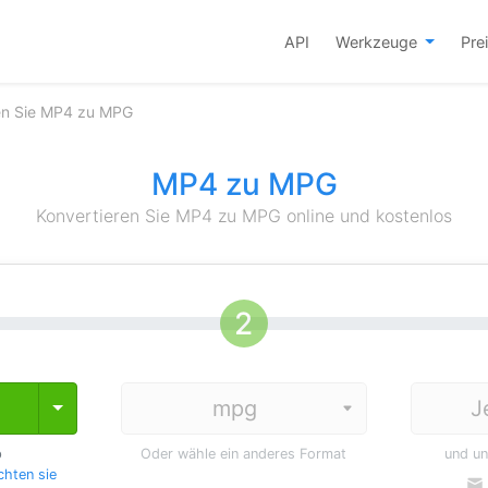
API
Werkzeuge
Pre
en Sie MP4 zu MPG
MP4 zu MPG
Konvertieren Sie MP4 zu MPG online und kostenlos
J
Toggle Dropdown
p
Oder wähle ein anderes Format
und u
hten sie