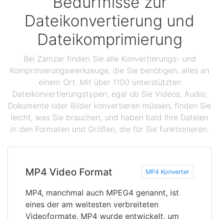
Bedürfnisse zur
Dateikonvertierung und
Dateikomprimierung
Bei Zamzar finden Sie alle Konvertierungs- und
Komprimierungswerkzeuge, die Sie benötigen, alles an
einem Ort. Mit über 1100 unterstützten
Dateikonvertierungstypen, egal ob Sie Videos, Audio,
Dokumente oder Bilder konvertieren müssen, finden Sie
leicht, was Sie brauchen, und haben bald Ihre Dateien
in den Formaten und Größen, die für Sie funktionieren.
MP4 Video Format
MP4 Konverter
MP4, manchmal auch MPEG4 genannt, ist
eines der am weitesten verbreiteten
Videoformate. MP4 wurde entwickelt, um