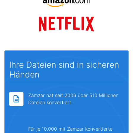
Ihre Dateien sind in sicheren
Händen
Zamzar hat seit 2006 über 510 Millionen
Dateien konvertiert.
Für je 10.000 mit Zamzar konvertierte