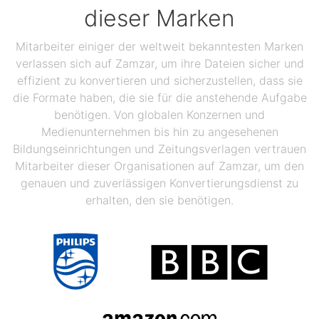
dieser Marken
Mitarbeiter einiger der weltweit bekanntesten Marken
verlassen sich auf Zamzar, um ihre Dateien sicher und
effizient zu konvertieren und sicherzustellen, dass sie
die Formate haben, die sie für die anstehende Aufgabe
benötigen. Von globalen Konzernen und
Medienunternehmen bis hin zu angesehenen
Bildungseinrichtungen und Zeitungsverlagen vertrauen
Mitarbeiter dieser Organisationen auf Zamzar, um den
genauen und zuverlässigen Konvertierungsdienst zu
erhalten, den sie benötigen.