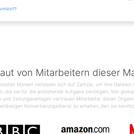
schützt??
raut von Mitarbeitern dieser M
ntesten Marken verlassen sich auf Zamzar, um ihre Dateien s
ben, die sie für die anstehende Aufgabe benötigen. Von glo
n und Zeitungsverlagen vertrauen Mitarbeiter dieser Organ
erlässigen Konvertierungsdienst zu erhalten, den sie benöti