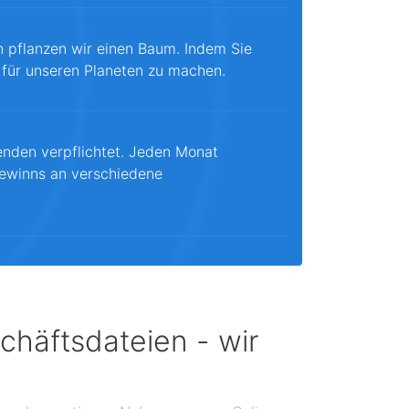
n pflanzen wir einen Baum. Indem Sie
 für unseren Planeten zu machen.
enden verpflichtet. Jeden Monat
ewinns an verschiedene
chäftsdateien - wir