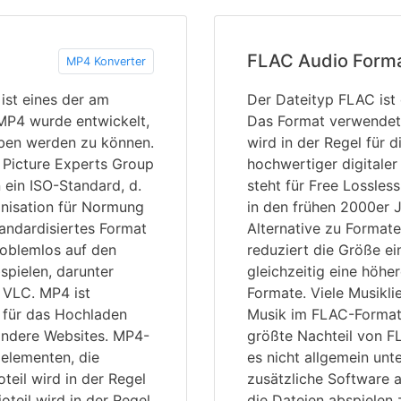
FLAC Audio Form
MP4 Konverter
st eines der am
Der Dateityp FLAC ist
 MP4 wurde entwickelt,
Das Format verwendet 
eben werden zu können.
wird in der Regel für
 Picture Experts Group
hochwertiger digitale
 ein ISO-Standard, d.
steht für Free Lossle
anisation für Normung
in den frühen 2000er J
tandardisiertes Format
Alternative zu Format
roblemlos auf den
reduziert die Größe ei
pielen, darunter
gleichzeitig eine höher
 VLC. MP4 ist
Formate. Viele Musiklie
 für das Hochladen
Musik im FLAC-Format 
andere Websites. MP4-
größte Nachteil von FL
elementen, die
es nicht allgemein unte
teil wird in der Regel
zusätzliche Software a
teil wird in der Regel
die Dateien abspielen