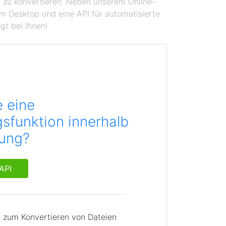
se zu konvertieren. Neben unserem Online-
em Desktop und eine API für automatisierte
gt bei Ihnen!
e eine
sfunktion innerhalb
dung?
API
I zum Konvertieren von Dateien