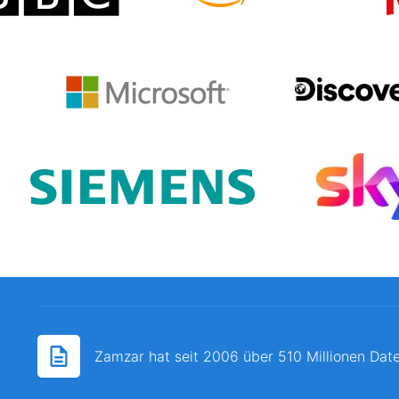
Zamzar hat seit 2006 über 510 Millionen Date