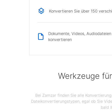
Konvertieren Sie über 150 versc
Dokumente, Videos, Audiodateien 
konvertieren
Werkzeuge für
Bei Zamzar finden Sie alle Konvertierun
Dateikonvertierungstypen, egal ob Sie Vid
bald I