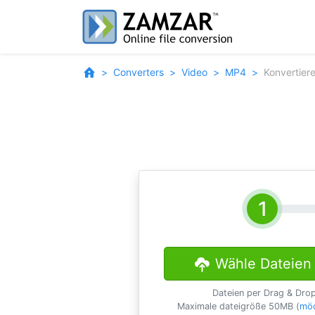
Converters
Video
MP4
Konvertier
Wähle Dateien
Dateien per Drag & Dro
Maximale dateigröße 50MB (
möc