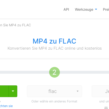
API
Werkzeuge
Pre
en Sie MP4 zu FLAC
MP4 zu FLAC
Konvertieren Sie MP4 zu FLAC online und kostenlos
J
Toggle Dropdown
p
Oder wähle ein anderes Format
und u
hten sie