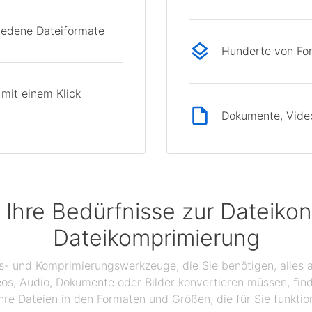
hiedene Dateiformate
Hunderte von Fo
mit einem Klick
Dokumente, Videos
 Ihre Bedürfnisse zur Dateikon
Dateikomprimierung
gs- und Komprimierungswerkzeuge, die Sie benötigen, alles a
eos, Audio, Dokumente oder Bilder konvertieren müssen, find
hre Dateien in den Formaten und Größen, die für Sie funktio