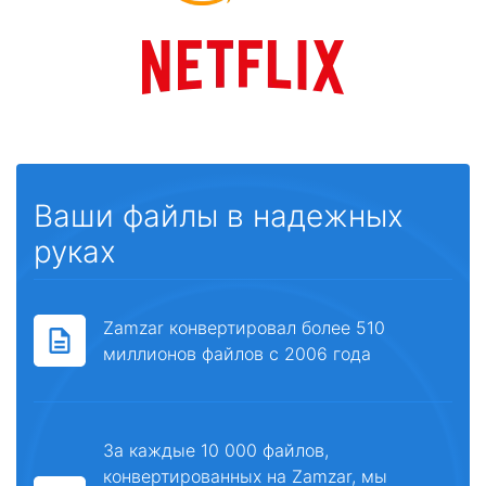
Ваши файлы в надежных
руках
Zamzar конвертировал более 510
миллионов файлов с 2006 года
За каждые 10 000 файлов,
конвертированных на Zamzar, мы