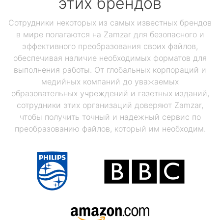
этих брендов
Сотрудники некоторых из самых известных брендов
в мире полагаются на Zamzar для безопасного и
эффективного преобразования своих файлов,
обеспечивая наличие необходимых форматов для
выполнения работы. От глобальных корпораций и
медийных компаний до уважаемых
образовательных учреждений и газетных изданий,
сотрудники этих организаций доверяют Zamzar,
чтобы получить точный и надежный сервис по
преобразованию файлов, который им необходим.