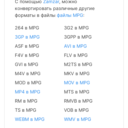
С помощью
Zamzar
, можно
конвертировать различные другие
форматы в файлы
файлы MPG
:
264 в MPG
3G2 в MPG
3GP в MPG
3GPP в MPG
ASF в MPG
AVI в MPG
F4V в MPG
FLV в MPG
GVI в MPG
M2TS в MPG
M4V в MPG
MKV в MPG
MOD в MPG
MOV в MPG
MP4 в MPG
MTS в MPG
RM в MPG
RMVB в MPG
TS в MPG
VOB в MPG
WEBM в MPG
WMV в MPG