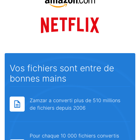
Vos fichiers sont entre de
bonnes mains
Zamzar a converti plus de 510 millions
de fichiers depuis 2006
Pour chaque 10 000 fichiers convertis