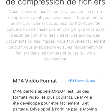
de compression de fichiers
Vous trouverez tous les outils de conversion et de
compression dont vous avez besoin, tous au même
endroit, sur Zamzar. Avec plus de 1100 types de
conversion de fichiers pris en charge, que vous ayez
besoin de convertir des vidéos, des audios, des
documents ou des images, vous trouverez facilement
ce dont vous avez besoin et aurez rapidement vos
fichiers dans les formats et tailles qui vous
conviennent.
MP4 Vidéo Format
MP4 Convertisseur
MP4, parfois appelé MPEG4, est l'un des
formats vidéo les plus courants. Le MP4 a
été développé pour être facilement lu et
partagé. Développé à l'origine par le Moving