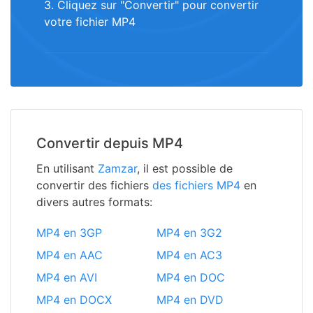
3. Cliquez sur "Convertir" pour convertir
votre fichier MP4
Convertir depuis MP4
En utilisant
Zamzar
, il est possible de
convertir des fichiers
des fichiers MP4
en
divers autres formats:
MP4 en 3GP
MP4 en 3G2
MP4 en AAC
MP4 en AC3
MP4 en AVI
MP4 en DOC
MP4 en DOCX
MP4 en DVD