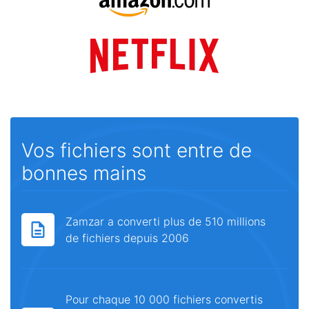
Vos fichiers sont entre de
bonnes mains
Zamzar a converti plus de 510 millions
de fichiers depuis 2006
Pour chaque 10 000 fichiers convertis