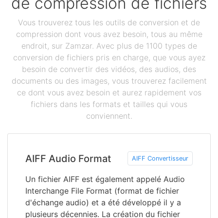
de compression de fichiers
Vous trouverez tous les outils de conversion et de
compression dont vous avez besoin, tous au même
endroit, sur Zamzar. Avec plus de 1100 types de
conversion de fichiers pris en charge, que vous ayez
besoin de convertir des vidéos, des audios, des
documents ou des images, vous trouverez facilement
ce dont vous avez besoin et aurez rapidement vos
fichiers dans les formats et tailles qui vous
conviennent.
AIFF Audio Format
AIFF Convertisseur
Un fichier AIFF est également appelé Audio
Interchange File Format (format de fichier
d'échange audio) et a été développé il y a
plusieurs décennies. La création du fichier